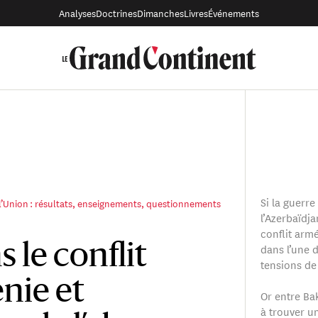
Analyses
Doctrines
Dimanches
Livres
Événements
Si la guerre
 l’Union : résultats, enseignements, questionnements
l’Azerbaïdja
conflit arm
dans l’une 
 le conflit
tensions de 
nie et
Or entre Ba
à trouver u