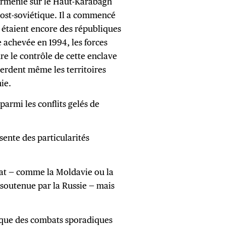
l’Arménie sur le Haut-Karabagh
 post-soviétique. Il a commencé
s étaient encore des républiques
 achevée en 1994, les forces
e le contrôle de cette enclave
erdent même les territoires
nie.
parmi les conflits gelés de
ésente des particularités
État — comme la Moldavie ou la
 soutenue par la Russie — mais
uisque des combats sporadiques