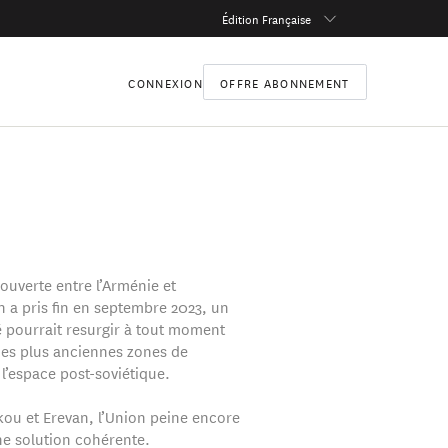
Édition Française
CONNEXION
OFFRE ABONNEMENT
 ouverte entre l’Arménie et
n a pris fin en septembre 2023, un
é pourrait resurgir à tout moment
des plus anciennes zones de
l’espace post-soviétique.
kou et Erevan, l’Union peine encore
ne solution cohérente.