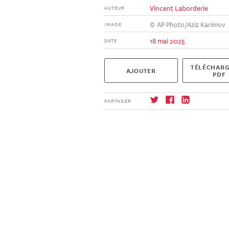
Vincent Laborderie
AUTEUR
© AP Photo/Aziz Karimov
IMAGE
18 mai 2025
DATE
TÉLÉCHARG
AJOUTER
PDF
PARTAGER
S'abonner
→