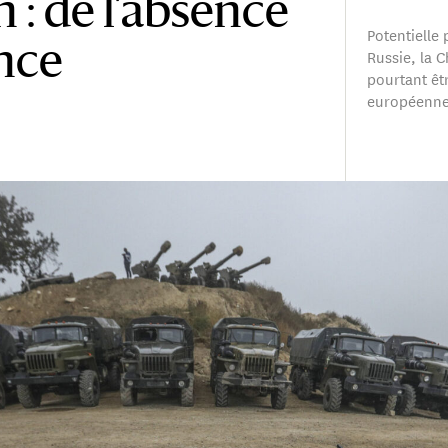
n : de l’absence
Potentielle
ance
Russie, la C
pourtant êtr
européenne