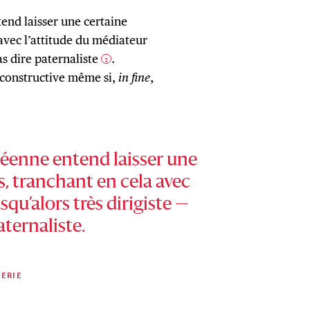
end laisser une certaine
avec l’attitude du médiateur
as dire paternaliste
.
2
 constructive même si,
in fine
,
péenne entend laisser une
, tranchant en cela avec
squ’alors très dirigiste —
aternaliste.
ERIE