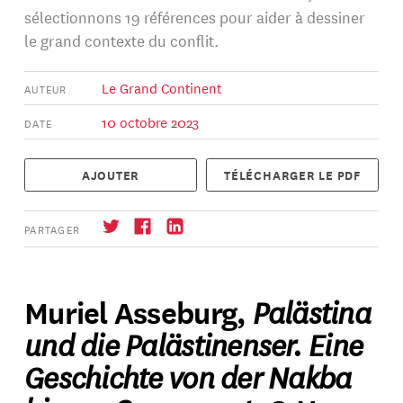
sélectionnons 19 références pour aider à dessiner
le grand contexte du conflit.
Le Grand Continent
AUTEUR
10 octobre 2023
DATE
AJOUTER
TÉLÉCHARGER LE PDF
PARTAGER
Palästina
Muriel Asseburg,
und die Palästinenser. Eine
S'abonner
→
Geschichte von der Nakba