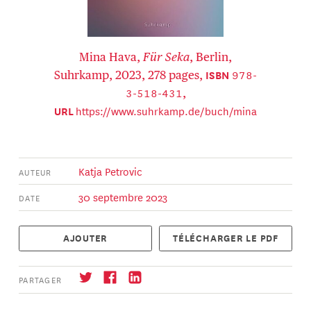
Mina Hava,
Für Seka
, Berlin,
978-
ISBN
Suhrkamp, 2023, 278 pages,
3-518-431
,
https://www.suhrkamp.de/buch/mina
URL
-hava-fuer-seka-t-9783518431115
Katja Petrovic
AUTEUR
30 septembre 2023
DATE
AJOUTER
TÉLÉCHARGER LE PDF
PARTAGER