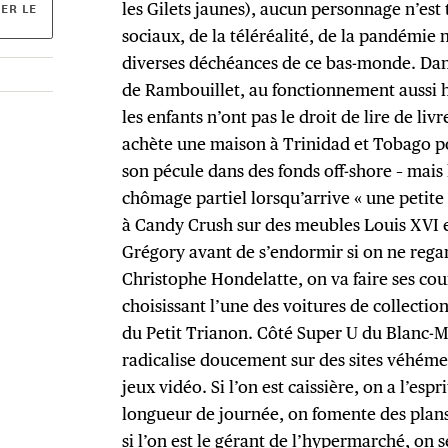
ER LE
les Gilets jaunes), aucun personnage n’est 
sociaux, de la téléréalité, de la pandémie n
diverses déchéances de ce bas-monde. Dans
de Rambouillet, au fonctionnement aussi 
les enfants n’ont pas le droit de lire de liv
achète une maison à Trinidad et Tobago p
son pécule dans des fonds off-shore – mais
chômage partiel lorsqu’arrive « une petite
à Candy Crush sur des meubles Louis XVI et 
Grégory avant de s’endormir si on ne rega
Christophe Hondelatte, on va faire ses co
choisissant l’une des voitures de collecti
du Petit Trianon. Côté Super U du Blanc-Mesn
radicalise doucement sur des sites véhéme
jeux vidéo. Si l’on est caissière, on a l’espri
longueur de journée, on fomente des plans
si l’on est le gérant de l’hypermarché, on s