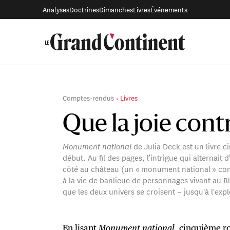
Analyses
Doctrines
Dimanches
Livres
Événements
Comptes-rendus
Livres
Que la joie contr
Monument national
de Julia Deck est un livre ci
début. Au fil des pages, l’intrigue qui alternait
côté au château (un « monument national » comm
à la vie de banlieue de personnages vivant au B
que les deux univers se croisent – jusqu'à l'exp
En lisant
Monument national
, cinquième r