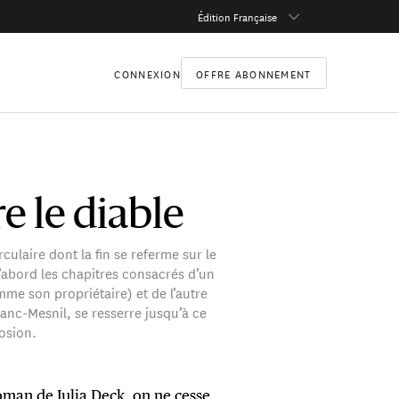
Édition Française
CONNEXION
OFFRE ABONNEMENT
e le diable
rculaire dont la fin se referme sur le
 d’abord les chapitres consacrés d’un
e son propriétaire) et de l’autre
lanc-Mesnil, se resserre jusqu’à ce
losion.
oman de Julia Deck, on ne cesse