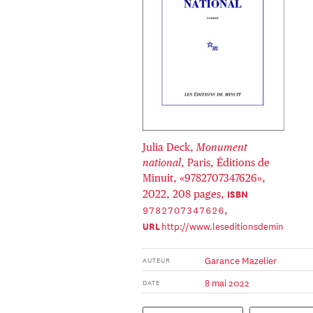
Julia Deck,
Monument
national
, Paris, Éditions de
Minuit, «9782707347626»,
ISBN
2022, 208 pages,
9782707347626
,
http://www.leseditionsdemin
URL
uit.fr/livre-Monument_national-
3366-1-1-0-1.html
Garance Mazelier
AUTEUR
8 mai 2022
DATE