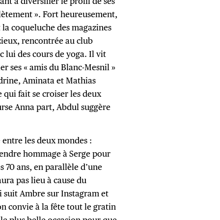
t à diversifier le profil de ses
plètement ». Fort heureusement,
nt la coqueluche des magazines
zieux, rencontrée au club
lui des cours de yoga. Il vit
ier ses « amis du Blanc-Mesnil »
drine, Aminata et Mathias
 qui fait se croiser les deux
urse Anna part, Abdul suggère
entre les deux mondes :
rendre hommage à Serge pour
es 70 ans, en parallèle d’une
ura pas lieu à cause du
i suit Ambre sur Instagram et
n convie à la fête tout le gratin
e plus belle occasion pour que