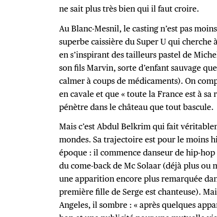
ne sait plus très bien qui il faut croire.
Au Blanc-Mesnil, le casting n’est pas moin
superbe caissière du Super U qui cherche 
en s’inspirant des tailleurs pastel de Mic
son fils Marvin, sorte d’enfant sauvage que
calmer à coups de médicaments). On compr
en cavale et que « toute la France est à sa 
pénètre dans le château que tout bascule.
Mais c’est Abdul Belkrim qui fait véritable
mondes. Sa trajectoire est pour le moins hi
époque : il commence danseur de hip-hop et
du come-back de Mc Solaar (déjà plus ou mo
une apparition encore plus remarquée dans 
première fille de Serge est chanteuse). Mais
Angeles, il sombre : « après quelques appar