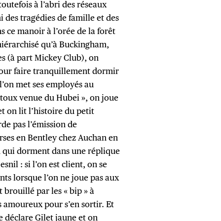
toutefois à l’abri des réseaux
i des tragédies de famille et des
 ce manoir à l’orée de la forêt
hiérarchisé qu’à Buckingham,
res (à part Mickey Club), on
our faire tranquillement dormir
 l’on met ses employés au
 toux venue du Hubei », on joue
on lit l’histoire du petit
rde pas l’émission de
urses en Bentley chez Auchan en
on qui dorment dans une réplique
il : si l’on est client, on se
nts lorsque l’on ne joue pas aux
t brouillé par les « bip » à
 amoureux pour s’en sortir. Et
e déclare Gilet jaune et on