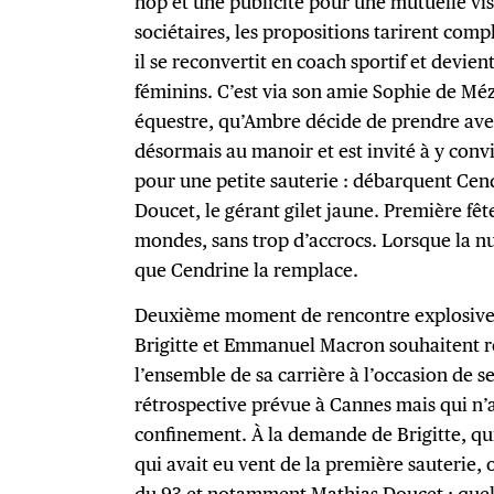
hop et une publicité pour une mutuelle visan
sociétaires, les propositions tarirent com
il se reconvertit en coach sportif et devie
féminins. C’est via son amie Sophie de Mé
équestre, qu’Ambre décide de prendre avec 
désormais au manoir et est invité à y conv
pour une petite sauterie : débarquent Cen
Doucet, le gérant gilet jaune. Première fête
mondes, sans trop d’accrocs. Lorsque la n
que Cendrine la remplace.
Deuxième moment de rencontre explosive 
Brigitte et Emmanuel Macron souhaitent 
l’ensemble de sa carrière à l’occasion de s
rétrospective prévue à Cannes mais qui n’a
confinement. À la demande de Brigitte, qu
qui avait eu vent de la première sauterie, o
du 93 et notamment Mathias Doucet : quell