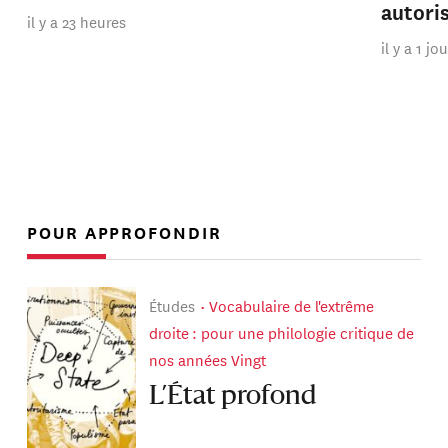
autori
il y a 23 heures
il y a 1 jo
POUR APPROFONDIR
Études
Vocabulaire de l'extrême
droite : pour une philologie critique de
nos années Vingt
L’État profond