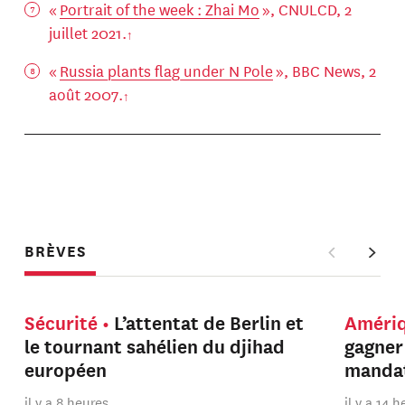
«
Portrait of the week : Zhai Mo
», CNULCD, 2
juillet 2021.
«
Russia plants flag under N Pole
», BBC News, 2
août 2007.
BRÈVES
Sécurité
L’attentat de Berlin et
Améri
le tournant sahélien du djihad
gagner
européen
manda
il y a 8 heures
il y a 14 