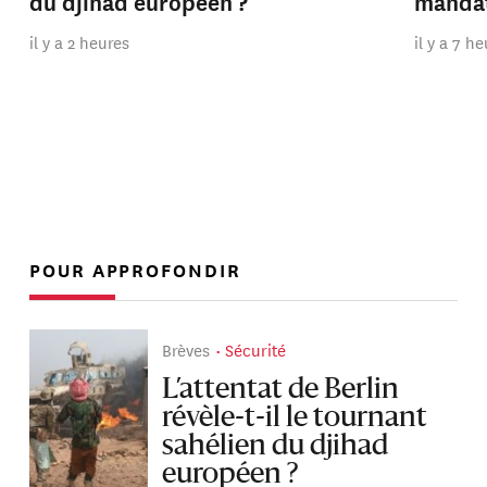
du djihad européen ?
manda
il y a 2 heures
il y a 7 h
POUR APPROFONDIR
Brèves
Sécurité
L’attentat de Berlin
révèle-t-il le tournant
sahélien du djihad
européen ?