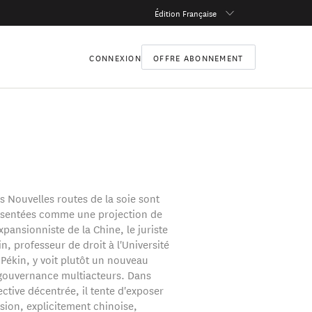
Édition Française
CONNEXION
OFFRE ABONNEMENT
s Nouvelles routes de la soie sont
ésentées comme une projection de
xpansionniste de la Chine, le juriste
in, professeur de droit à l'Université
Pékin, y voit plutôt un nouveau
gouvernance multiacteurs. Dans
ctive décentrée, il tente d'exposer
sion, explicitement chinoise,