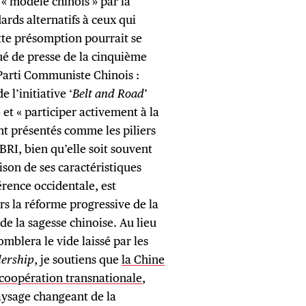
 « modèle chinois » par la
rds alternatifs à ceux qui
tte présomption pourrait se
ué de presse de la cinquième
Parti Communiste Chinois :
 l’initiative ‘
Belt and Road
’
et « participer activement à la
t présentés comme les piliers
 BRI, bien qu’elle soit souvent
ison de ses caractéristiques
érence occidentale, est
s la réforme progressive de la
 la sagesse chinoise. Au lieu
mblera le vide laissé par les
dership
, je soutiens que
la Chine
coopération transnationale
,
aysage changeant de la