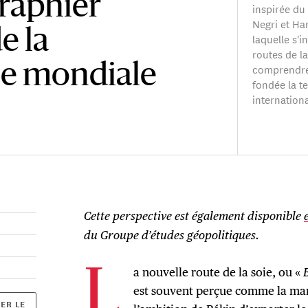
raphier
inspirée du
Negri et Ha
e la
laquelle s'in
routes de la 
e mondiale
comprendre 
fondée la te
internationa
Cette perspective est également disponible
du Groupe d’études géopolitiques.
a nouvelle route de la soie, ou «
B
L
est souvent perçue comme la mani
ER LE