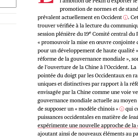
l’ambition de Pékin d’exporter le
promotion de normes et de standa
prévalent actuellement en Occident
. Ce
1
trouver vérifiée à la lecture du communiq
e
session plénière du 19
Comité central du 
« promouvoir la mise en œuvre conjointe de
pour un développement de haute qualité » 
réforme de la gouvernance mondiale », son
de l’ouverture de la Chine à l’Occident. La
pointée du doigt par les Occidentaux en ra
uniques et distinctives par rapport à la réf
envisagée par la Chine comme une voie ver
gouvernance mondiale actuelle au moyen de
de supposer un « modèle chinois »
qui co
2
puissances occidentales en matière de
lea
expérimente une nouvelle approche de la 
ajoutant ainsi de nouveaux éléments au p