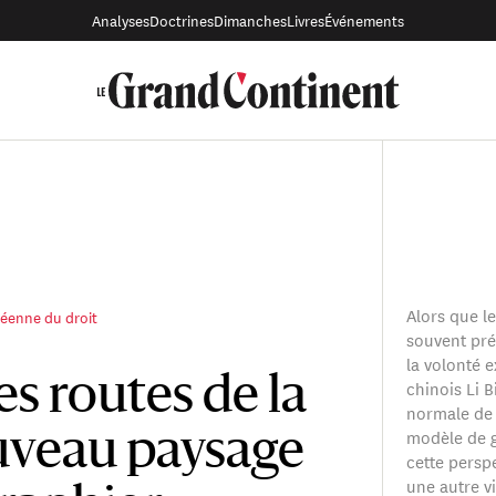
Analyses
Doctrines
Dimanches
Livres
Événements
Alors que le
éenne du droit
souvent pr
la volonté e
s routes de la
chinois Li B
normale de 
modèle de 
ouveau paysage
cette perspe
une autre vi