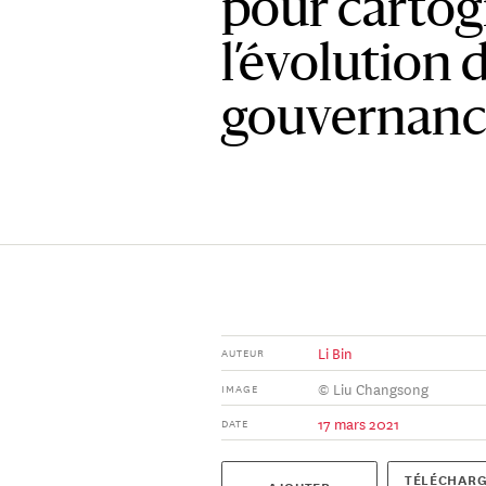
pour cartog
l’évolution d
gouvernanc
Li Bin
AUTEUR
© Liu Changsong
IMAGE
17 mars 2021
DATE
TÉLÉCHARG