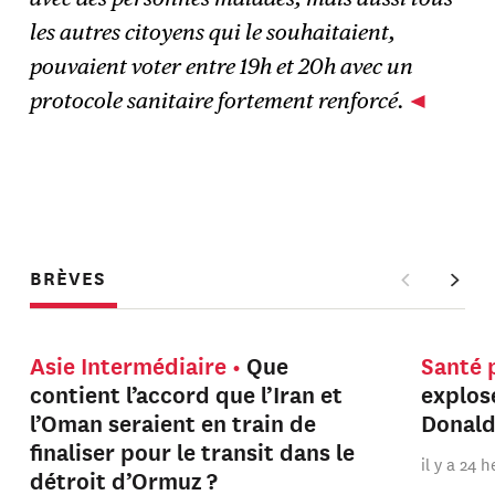
les autres citoyens qui le souhaitaient,
pouvaient voter entre 19h et 20h avec un
protocole sanitaire fortement renforcé.
BRÈVES
Asie Intermédiaire
Que
Santé 
contient l’accord que l’Iran et
explos
l’Oman seraient en train de
Donal
finaliser pour le transit dans le
il y a 24 
détroit d’Ormuz ?