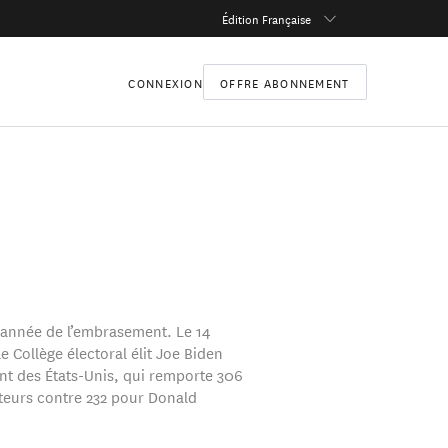
Édition Française
CONNEXION
OFFRE ABONNEMENT
l’année de l’embrasement. Le 14
 Collège électoral élit Joe Biden
nt des États-Unis, qui remporte 306
teurs contre 232 pour Donald