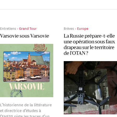
Entretiens
Grand Tour
Brèves
Europe
Varsovie sous Varsovie
La Russie prépare-t-elle
une opération sous faux
drapeau sur le territoire
de l’OTAN ?
L’historienne de la littérature
et directrice d’études à
l’EHESS piste les traces d’un