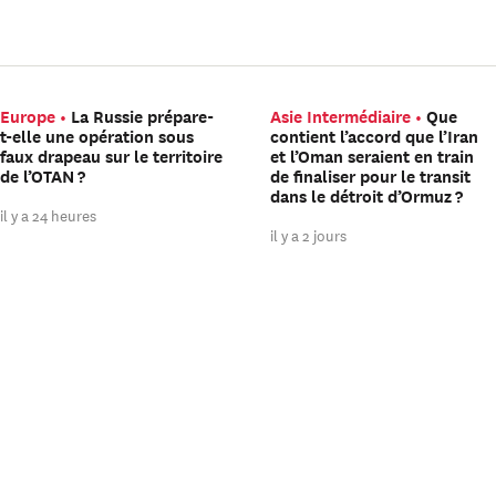
Europe
La Russie prépare-
Asie Intermédiaire
Que
t-elle une opération sous
contient l’accord que l’Iran
faux drapeau sur le territoire
et l’Oman seraient en train
de l’OTAN ?
de finaliser pour le transit
dans le détroit d’Ormuz ?
il y a 24 heures
il y a 2 jours