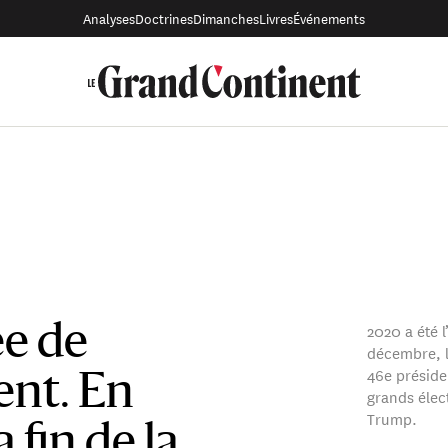
Analyses
Doctrines
Dimanches
Livres
Événements
2020 a été 
ée de
décembre, le
46e préside
ent. En
grands élec
Trump.
 fin de la