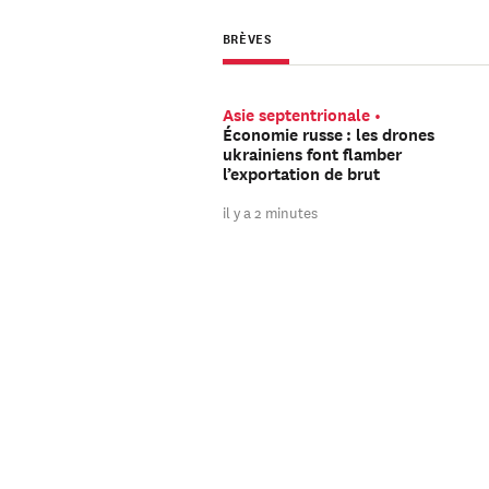
BRÈVES
Asie septentrionale
Économie russe : les drones
ukrainiens font flamber
l’exportation de brut
il y a 2 minutes