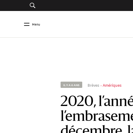
Menu
Brèves
Amériques
IL Y A 6 ANS
2020, l’ann
l’embrasem
décembre, la