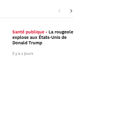
Santé publique
La rougeole
Sécurité
L’attentat de
explose aux États-Unis de
Berlin et le tournant
Donald Trump
sahélien du djihad eur
il y a 2 jours
il y a 3 jours