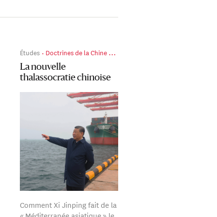
Études
Doctrines de la Chine de Xi Jinping
La nouvelle
thalassocratie chinoise
Comment Xi Jinping fait de la
« Méditerranée asiatique » le