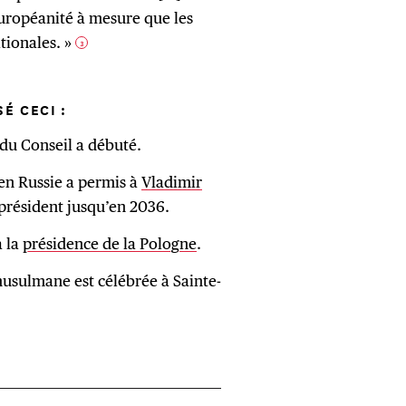
uropéanité à mesure que les
tionales. »
3
SÉ CECI :
 du Conseil a débuté.
en Russie a permis à
Vladimir
président jusqu’en 2036.
à la
présidence de la Pologne
.
 musulmane est célébrée à Sainte-