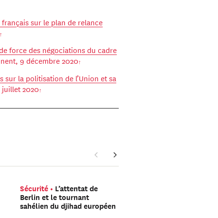
français sur le plan de relance
de force des négociations du cadre
tinent, 9 décembre 2020
 sur la politisation de l’Union et sa
 juillet 2020
Sécurité
L’attentat de
Amériques
Trump peu
Berlin et le tournant
encore gagner les élect
sahélien du djihad européen
de mi-mandat