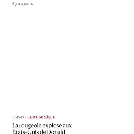
il y a 2 jours
il y a 2 jours
Brèves
Santé publique
La rougeole explose aux
États-Unis de Donald