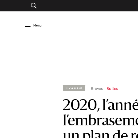
Menu
Brèves
Bulles
IL Y A 6 ANS
2020, l’ann
l’embrasemen
un plan de 