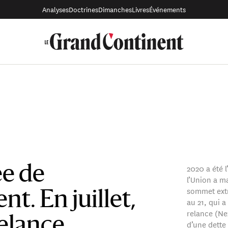
Analyses
Doctrines
Dimanches
Livres
Événements
2020 a été l
ée de
l’Union a m
sommet extr
t. En juillet,
au 21, qui a
relance (Ne
relance
d’une dett