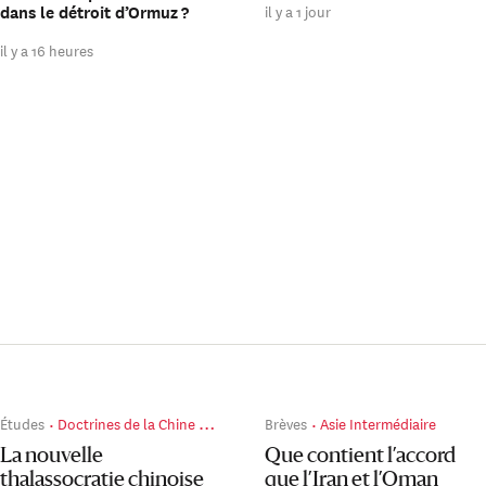
il y a 1 jour
dans le détroit d’Ormuz ?
il y a 16 heures
Études
Doctrines de la Chine de Xi Jinping
Brèves
Asie Intermédiaire
La nouvelle
Que contient l’accord
thalassocratie chinoise
que l’Iran et l’Oman