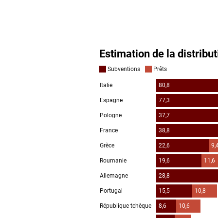
S'abonner
→