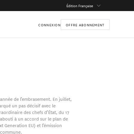
Édition Française
CONNEXION
OFFRE ABONNEMENT
’année de l’embrasement. En juillet,
arqué un pas décisif avec le
aordinaire des chefs d’État, du 17
 abouti à un accord sur le plan de
xt Generation EU) et l’émission
e commune.