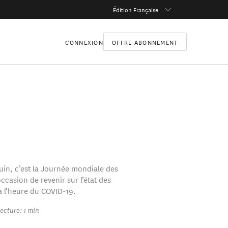
Édition Française
CONNEXION
OFFRE ABONNEMENT
uin, c’est la Journée mondiale des
occasion de revenir sur l’état des
à l’heure du COVID-19.
ecture: 1 min