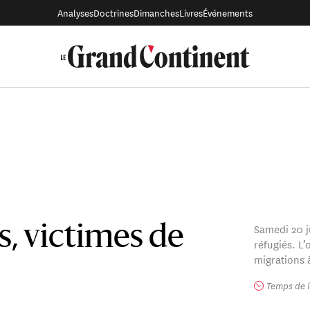
Analyses
Doctrines
Dimanches
Livres
Événements
Samedi 20 j
s, victimes de
réfugiés. L’
migrations 
Temps de l