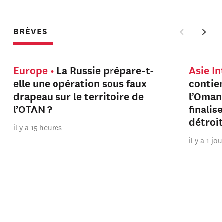
BRÈVES
Europe
La Russie prépare-t-
Asie I
elle une opération sous faux
contien
drapeau sur le territoire de
l’Oman
l’OTAN ?
finalis
détroi
il y a 15 heures
il y a 1 jo