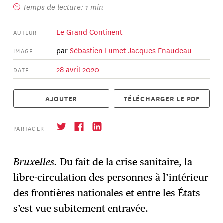
Temps de lecture: 1 min
Le Grand Continent
AUTEUR
par
Sébastien Lumet
Jacques Enaudeau
IMAGE
28 avril 2020
DATE
AJOUTER
TÉLÉCHARGER LE PDF
PARTAGER
Brux
e
lles.
Du fait de la crise sanitaire, la
libre-circulation des personnes à l’intérieur
S'abonner
→
des frontières nationales et entre les États
s’est vue subitement entravée.