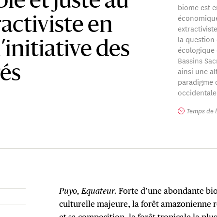
ble et juste au
biome est e
économique
activiste en
extractivist
la question
’initiative des
écologique e
Bassins Sacr
rés
ainsi une al
paradigme d
occidentale
Temps de l
Puyo, Equateur.
Forte d’une abondante biod
culturelle majeure, la forêt amazonienne 
et sa composition, la forêt tropicale la pl