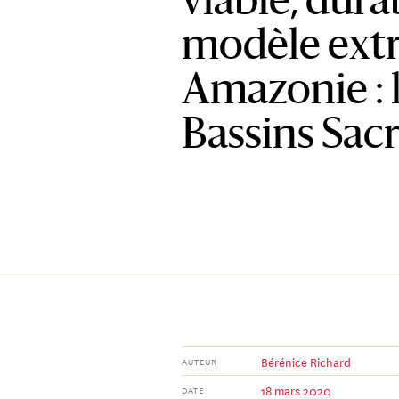
viable, dura
modèle extr
Amazonie : l
Bassins Sac
Bérénice Richard
AUTEUR
18 mars 2020
DATE