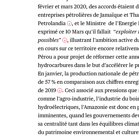
février et mars 2020, des accords étaient d
entreprises pétrolières de Jamaïque et Tha
Petrolandia
, et le Ministre de l’Energi
3
exprimé ce 10 Mars qu’il fallait “
exploiter 
possibles
”
, illustrant l’ambition active
4
en cours sur ce territoire encore relativeme
Pérou a pour projet de réformer cette anné
hydrocarbures dans le but d’accélérer le p
En janvier, la production nationale de pé
de 57 % en comparaison aux chiffres enregi
de 2019
. Ceci associé aux pressions que
5
comme l’agro-industrie, l’industrie du bois
hydroélectriques, l’Amazonie est donc en 
imminentes, quand les gouvernements dev
sa centralité tant dans les équilibres clima
du patrimoine environnemental et culturel