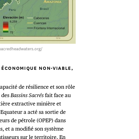
//sacredheadwaters.org/
 ÉCONOMIQUE NON-VIABLE,
apacité de résilience et son rôle
e des
Bassins Sacrés
fait face au
tière extractive minière et
’Equateur a acté sa sortie de
eurs de pétrole (OPEP) dans
ls, et a modifié son système
isseurs sur le territoire. En