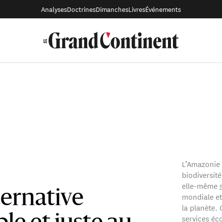
Analyses
Doctrines
Dimanches
Livres
Événements
L’Amazonie 
biodiversit
elle-même 5
ternative
mondiale et
la planète.
services éc