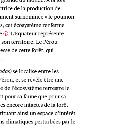
ctrice de la production de
ramment surnommée « le poumon
es, cet écosystème renferme
le
. L’Équateur représente
1
 son territoire. Le Pérou
sse de cette forêt, qui
.
adas)
se localise entre les
érou, et se révèle être une
 de l’écosystème terrestre le
ant pour sa faune que pour sa
nes encore intactes de la forêt
tituant ainsi un espace d’intérêt
ns climatiques perturbées par le