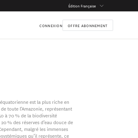
Édition Française
CONNEXION
OFFRE ABONNEMENT
équatorienne est la plus riche en
é de toute l’Amazonie, représentant
0 à 70 % de la biodiversité
 20 % des réserves d’eau douce de
 Cependant, malgré les immenses
osystémiques qu’il représente, ce