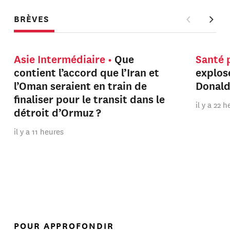
BRÈVES
Asie Intermédiaire
Que
Santé 
contient l’accord que l’Iran et
explos
l’Oman seraient en train de
Donal
finaliser pour le transit dans le
il y a 22 
détroit d’Ormuz ?
il y a 11 heures
POUR APPROFONDIR