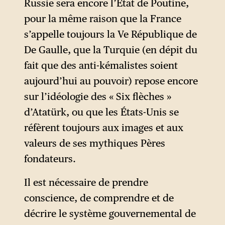
Russie sera encore l’État de Poutine,
les limites des territoires
pour la même raison que la France
peuplés de l’ethnie russe, sans
s’appelle toujours la Ve République de
discontinuer. Cependant, les
De Gaulle, que la Turquie (en dépit du
historiens contemporains,
fait que des anti-kémalistes soient
comme à l’époque tsariste,
aujourd’hui au pouvoir) repose encore
considèrent que l’on ne peut
sur l’idéologie des « Six flèches »
traiter de colonisation ce
d’Atatürk, ou que les États-Unis se
processus d’élargissement car
réfèrent toujours aux images et aux
les tsars obtenaient l’adhésion
valeurs de ses mythiques Pères
des élites locales grâce à la
fondateurs.
politique de la carotte et du
bâton. Dans ce passage,
Il est nécessaire de prendre
Sourkov clame que la Russie
conscience, de comprendre et de
actuelle doit suivre ce modèle
décrire le système gouvernemental de