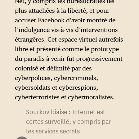
Net, y compris les bureaucraties les
années 2000, contre la
plus attachées à la liberté, et pour
mondialisation, contre le
accuser Facebook d’avoir montré de
« monde plat sans frontières »
l’indulgence vis-à-vis d’interventions
(expression de Thomas
étrangères. Cet espace virtuel autrefois
Friedman à propos d’Internet,
libre et présenté comme le prototype
qui conçoit le monde comme
du paradis à venir fut progressivement
une plate-forme de libre
colonisé et délimité par des
circulation d’idées). Cette
cyberpolices, cybercriminels,
déclaration présomptueuse
cybersoldats et cyberespions,
ne correspond pas à la réalité.
cyberterroristes et cybermoralistes.
En France, par exemple, le
Sourkov biaise : Internet est
Front National existe depuis
certes surveillé, y compris par
plusieurs dizaines d’années et
les services secrets
n’avait aucun besoin de puiser