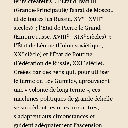
leurs créateurs : l’État d’Ivan III
(Grande-Principauté/Tsarat de Moscou
e
e
et de toutes les Russie, XV
– XVII
siècles) ; l’État de Pierre le Grand
e
e
(Empire russe, XVIII
– XIX
siècles) ;
l’État de Lénine (Union soviétique,
e
XX
siècle) et l’État de Poutine
e
(Fédération de Russie, XXI
siècle).
Créées par des gens qui, pour utiliser
le terme de Lev Gumilev, éprouvaient
une « volonté de long terme », ces
machines politiques de grande échelle
se succèdent les unes aux autres,
s’adaptent aux circonstances et
guident adéquatement l’ascension