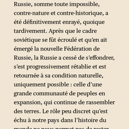
haut, mais du choix libre de la
Russie, somme toute impossible,
société russe. En réalité, ce
contre-nature et contre-historique, a
modèle fut imposé à la suite
été définitivement enrayé, quoique
de la destruction des médias
tardivement. Après que le cadre
libres, de l’éviction des partis
soviétique se fût écroulé et qu’en ait
d’orientation démocratiques
émergé la nouvelle Fédération de
comme Iabloko de la sphère
Russie, la Russie a cessé de s’effondrer,
politique, de la propagande
s’est progressivement rétablie et est
très efficace, de la destruction
retournée à sa condition naturelle,
de très nombreuses ONG sous
uniquement possible : celle d’une
prétexte de leur lien avec
grande communauté de peuples en
l’étranger, etc., le tout
expansion, qui continue de rassembler
conjugué à la montée des prix
des terres. Le rôle peu discret qu’est
des hydrocarbures ayant
échu à notre pays dans l’histoire du
coïncidé avec l’arrivée de