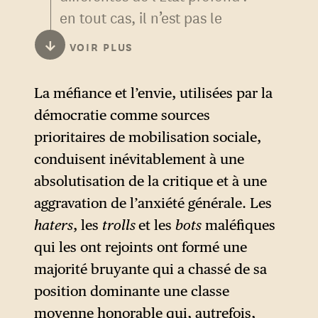
en tout cas, il n’est pas le
même en Turquie et aux États-
↓
VOIR PLUS
Unis. En Turquie, il s’agit
plutôt de vieilles structures
La méfiance et l’envie, utilisées par la
militaires, laïques, qui
démocratie comme sources
s’opposent au régime de
prioritaires de mobilisation sociale,
Recep Erdogan (comme le
conduisent inévitablement à une
montre le putsch raté contre
absolutisation de la critique et à une
son pouvoir islamique). Ni ces
aggravation de l’anxiété générale. Les
cercles militaires, aujourd’hui
haters
, les
trolls
et les
bots
maléfiques
décimés, ni le régime
qui les ont rejoints ont formé une
d’Erdogan ne peuvent être
majorité bruyante qui a chassé de sa
qualifiés de démocratiques.
position dominante une classe
Aux États-Unis, il existe
moyenne honorable qui, autrefois,