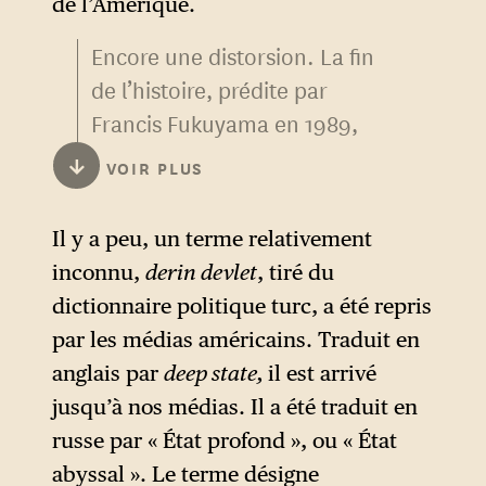
de l’Amérique.
l’Union et en octroyant son
agissent sur la Toile pour
soutien à toutes les forces
Encore une distorsion. La fin
influencer l’opinion publique
centrifuges au sein de
de l’histoire, prédite par
dans de nombreux pays du
l’Europe. S’il n’y a plus le
Francis Fukuyama en 1989,
monde.
soutien des États-Unis et que
après la chute du mur de
↓
VOIR PLUS
l’Union, aujourd’hui la
Berlin, n’a rien à voir avec la
première économie mondiale,
domination américaine. Il
Il y a peu, un terme relativement
se décompose, la Russie aura
parlait de la victoire
inconnu,
derin devlet
, tiré du
gagné sa bataille :
idéologique de la démocratie
dictionnaire politique turc, a été repris
séparément, aucun pays
et du libéralisme, alors qu’ils
par les médias américains. Traduit en
européen ne peut tenir face à
cèdent aujourd’hui par-ci par-
anglais par
deep state,
il est arrivé
elle.
là devant l’assaut des
jusqu’à nos médias. Il a été traduit en
populismes de tout poil,
russe par « État profond », ou « État
comme ce fut le cas
abyssal ». Le terme désigne