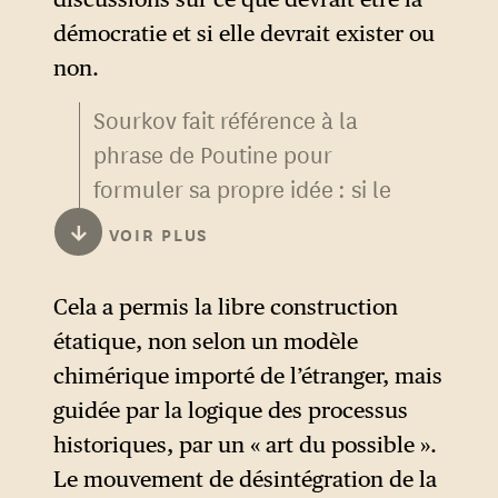
perdre in fine la souveraineté
démocratie et si elle devrait exister ou
russe sur l’ensemble du
non.
territoire du pays.
Sourkov fait référence à la
phrase de Poutine pour
formuler sa propre idée : si le
choix démocratique n’est
↓
VOIR PLUS
qu’une illusion, il est bien plus
sain de le rejeter en faveur du
Cela a permis la libre construction
rôle historique que la Russie a
étatique, non selon un modèle
toujours assumé : celui d’un
chimérique importé de l’étranger, mais
Empire autoritaire. Selon lui, il
guidée par la logique des processus
ne s’agit pas de l’imposition
historiques, par un « art du possible ».
d’un modèle autoritaire d’en-
Le mouvement de désintégration de la