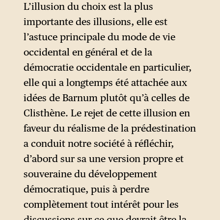
L’illusion du choix est la plus
visant à libérer 1128 otages
importante des illusions, elle est
dont la majorité des enfants,
l’astuce principale du mode de vie
détenus par des terroristes
occidental en général et de la
tchétchènes. Pendant cet
démocratie occidentale en particulier,
assaut, 314 personnes dont
elle qui a longtemps été attachée aux
186 enfants furent tuées et
idées de Barnum plutôt qu’à celles de
plus de 800 blessées. Pour
Clisthène. Le rejet de cette illusion en
justifier l’intervention
faveur du réalisme de la prédestination
sanglante, Poutine avait
a conduit notre société à réfléchir,
expliqué que la Russie n’avait
d’abord sur sa une version propre et
pas d’autre choix que
souveraine du développement
d’attaquer. L’alternative aurait
démocratique, puis à perdre
été de se soumettre aux
complètement tout intérêt pour les
exigences des terroristes et de
discussions sur ce que devrait être la