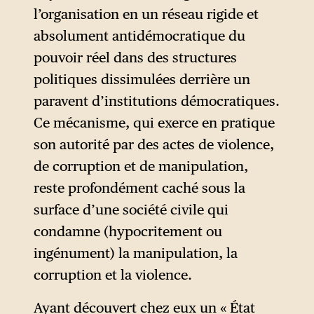
dernièrement au Brésil. Quant
l’organisation en un réseau rigide et
au discours de Munich de
absolument antidémocratique du
Vladimir Poutine, prononcé en
pouvoir réel dans des structures
2007, le leader russe s’y
politiques dissimulées derrière un
insurgea contre
paravent d’institutions démocratiques.
l’élargissement continu de
Ce mécanisme, qui exerce en pratique
l’OTAN aux pays de l’Europe
son autorité par des actes de violence,
de l’Est et contre le projet de
de corruption et de manipulation,
Washington d’étendre son
reste profondément caché sous la
bouclier antimissile à
surface d’une société civile qui
l’Europe. Bien entendu,
condamne (hypocritement ou
Poutine oubliait de
ingénument) la manipulation, la
mentionner que c’est l’Europe
corruption et la violence.
de l’Est qui cherchait
l’adhésion à l’OTAN, par
Ayant découvert chez eux un « État