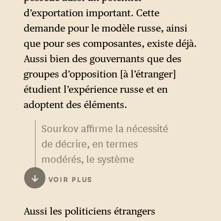
d’exportation important. Cette
demande pour le modèle russe, ainsi
que pour ses composantes, existe déjà.
Aussi bien des gouvernants que des
groupes d’opposition [à l’étranger]
étudient l’expérience russe et en
adoptent des éléments.
Sourkov affirme la nécessité
de décrire, en termes
modérés, le système
poutinien. Pour lui, c’est un
↓
VOIR PLUS
modèle d’avenir et
d’exportation. Cependant, il
Aussi les politiciens étrangers
n’explique toujours pas en