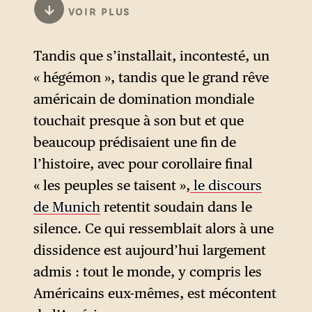
américains, pour des raisons
↓
VOIR PLUS
ses idées en Russie. Plus
sécuritaires, mais surveiller et
généralement, la montée des
interdire sont deux choses
Tandis que s’installait, incontesté, un
populismes a des origines
différentes. La Russie est
« hégémon », tandis que le grand rêve
diverses, en grande partie, il
parmi les pays qui bloquent
américain de domination mondiale
s’agit de la grogne sociale des
l’accès aux sites de
touchait presque à son but et que
couches paupérisées, victimes
l’opposition et qui poursuivent
beaucoup prédisaient une fin de
de la mondialisation, dans
en justice non seulement des
l’histoire, avec pour corollaire final
plusieurs parties du monde.
blogueurs, mais aussi des
« les peuples se taisent »,
le discours
En revanche, la Russie a en
gens qui n’ont fait que liker ou
de Munich
retentit soudain dans le
effet toujours activement
reposter la moindre opinion
silence. Ce qui ressemblait alors à une
soutenu de tels mouvements,
qui va à l’encontre de la
dissidence est aujourd’hui largement
en militant notamment pour
politique russe. On sait
admis : tout le monde, y compris les
affaiblir l’alliance Euro-
également que de nombreux
Américains eux-mêmes, est mécontent
Atlantique et « casser »
hackers, trolls et bots russes