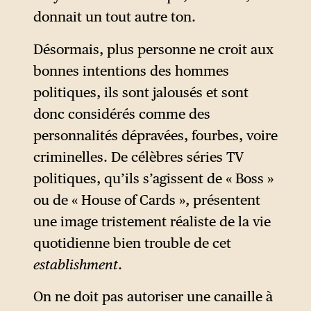
certainement des structures
donnait un tout autre ton.
informelles qui exercent leur
influence sur le monde
Désormais, plus personne ne croit aux
politique, comme des
bonnes intentions des hommes
multinationales, par exemple.
politiques, ils sont jalousés et sont
Néanmoins, il y existe
donc considérés comme des
également une presse libre et
personnalités dépravées, fourbes, voire
une société civile très active
criminelles. De célèbres séries TV
qui se battent contre
politiques, qu’ils s’agissent de « Boss »
différents lobbies et
ou de « House of Cards », présentent
influences occultes. Peut-on
une image tristement réaliste de la vie
prétendre que les élections
quotidienne bien trouble de cet
américaines ne sont qu’une
establishment
.
« illusion de choix » ? Si Hillary
On ne doit pas autoriser une canaille à
Clinton avait été élue,