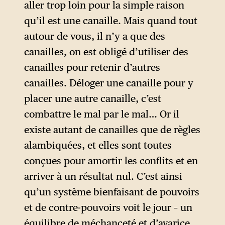
aller trop loin pour la simple raison
l’Amérique aurait été bien
qu’il est une canaille. Mais quand tout
différente aujourd’hui… Les
autour de vous, il n’y a que des
affirmations de Sourkov ne
canailles, on est obligé d’utiliser des
servent qu’un objectif :
canailles pour retenir d’autres
montrer que la démocratie
canailles. Déloger une canaille pour y
n’existe nulle part, ce qui est
placer une autre canaille, c’est
totalement faux, bien
combattre le mal par le mal… Or il
entendu.
existe autant de canailles que de règles
alambiquées, et elles sont toutes
conçues pour amortir les conflits et en
arriver à un résultat nul. C’est ainsi
qu’un système bienfaisant de pouvoirs
et de contre-pouvoirs voit le jour – un
équilibre de méchanceté et d’avarice,