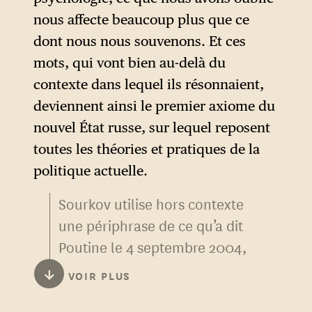
nous affecte beaucoup plus que ce
dont nous nous souvenons. Et ces
mots, qui vont bien au-delà du
contexte dans lequel ils résonnaient,
deviennent ainsi le premier axiome du
nouvel État russe, sur lequel reposent
toutes les théories et pratiques de la
politique actuelle.
Sourkov utilise hors contexte
une périphrase de ce qu’a dit
Poutine le 4 septembre 2004,
le lendemain de l’assaut des
↓
VOIR PLUS
forces spéciales russes à
Beslan, Ossétie du Nord,