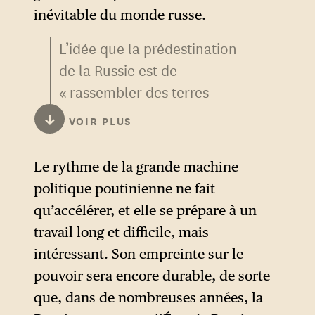
inévitable du monde russe.
L’idée que la prédestination
de la Russie est de
« rassembler des terres
russes » remonte au XIIIe
↓
VOIR PLUS
siècle où il s’agissait de
« réunir » des principautés
Le rythme de la grande machine
russes autour de la Grande-
politique poutinienne ne fait
principauté de Moscou. En
qu’accélérer, et elle se prépare à un
1547, la Moscovie est
travail long et difficile, mais
transformée en royaume (le
intéressant. Son empreinte sur le
tsarat). Depuis le début du
pouvoir sera encore durable, de sorte
XVIe siècle, l’expansion russe
que, dans de nombreuses années, la
dépasse systématiquement