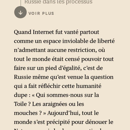
Russie dans les processus
politiques (élections et
↓
VOIR PLUS
référendums), pourtant
prouvée, et prétend que le
Quand Internet fut vanté partout
nationalisme et le populisme
comme un espace inviolable de liberté
dont on voit la résurgence
n’admettant aucune restriction, où
plus ou moins simultanée
tout le monde était censé pouvoir tout
dans plusieurs pays du monde
faire sur un pied d’égalité, c’est de
sont plutôt le résultat de
Russie même qu’est venue la question
l’influence de l’idéologie
qui a fait réfléchir cette humanité
russes sur « les cerveaux »
dupe : « Qui sommes-nous sur la
d’hommes politiques de tout
Toile ? Les araignées ou les
poil. La Russie est présentée
mouches ? » Aujourd’hui, tout le
comme l’unique force qui
monde s’est précipité pour dénouer le
s’était érigée très tôt, dès les