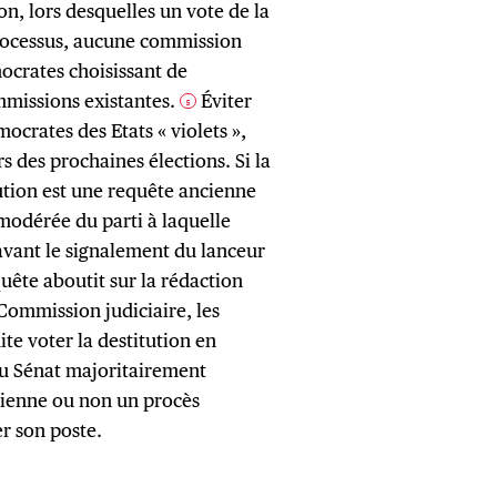
n, lors desquelles un vote de la
processus, aucune commission
mocrates choisissant de
mmissions existantes.
Éviter
5
ocrates des Etats « violets »,
s des prochaines élections. Si la
ution est une requête ancienne
 modérée du parti à laquelle
avant le signalement du lanceur
uête aboutit sur la rédaction
Commission judiciaire, les
te voter la destitution en
au Sénat majoritairement
 tienne ou non un procès
er son poste.