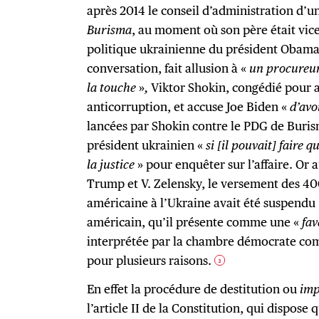
après 2014 le conseil d’administration d’u
Burisma
, au moment où son père était vice
politique ukrainienne du président Obama
conversation, fait allusion à «
un procureur 
la touche
»
,
Viktor Shokin, congédié pour av
anticorruption, et accuse Joe Biden «
d’avo
lancées par Shokin contre le PDG de Buri
président ukrainien «
si [il pouvait] faire 
la justice
» pour enquêter sur l’affaire. Or
Trump et V. Zelensky, le versement des 400
américaine à l’Ukraine avait été suspendu 
américain, qu’il présente comme une «
fa
interprétée par la chambre démocrate com
pour plusieurs raisons.
3
En effet la procédure de destitution ou
imp
l’article II de la Constitution, qui dispose 