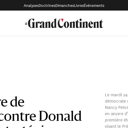
Analyses
Doctrines
Dimanches
Livres
Événements
Le mardi 24
e de
démocrate d
Nancy Pelos
en œuvre d
 contre Donald
première ét
visant le P