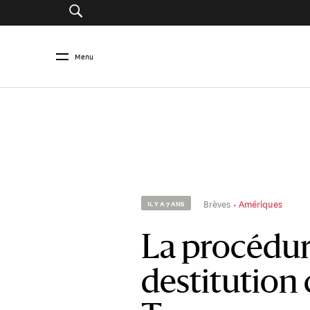
Menu
Brèves
Amériques
IL Y A 7 ANS
La procédur
destitution