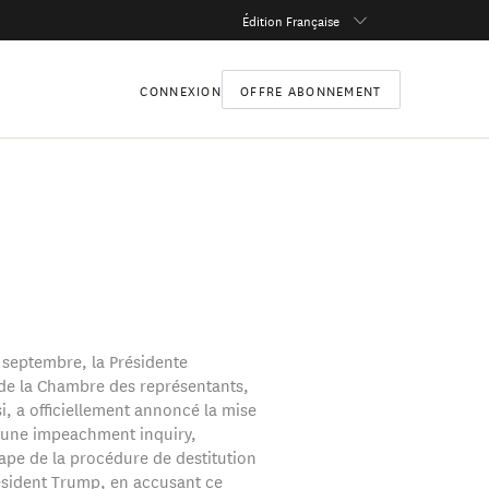
Édition Française
CONNEXION
OFFRE ABONNEMENT
 septembre, la Présidente
e la Chambre des représentants,
i, a officiellement annoncé la mise
’une impeachment inquiry,
ape de la procédure de destitution
résident Trump, en accusant ce