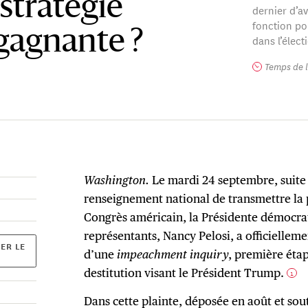
stratégie
dernier d’a
fonction pou
gagnante ?
dans l’élect
Temps de l
Washington.
Le mardi 24 septembre, suite 
renseignement national de transmettre la p
Congrès américain, la Présidente démocra
représentants, Nancy Pelosi, a officielle
ER LE
d’une
impeachment inquiry
, première éta
destitution visant le Président Trump.
1
Dans cette plainte, déposée en août et sou