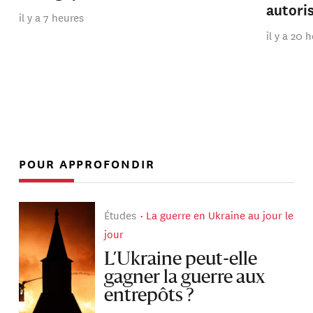
autori
il y a 7 heures
il y a 20 
POUR APPROFONDIR
Études
La guerre en Ukraine au jour le
jour
L’Ukraine peut-elle
gagner la guerre aux
entrepôts ?