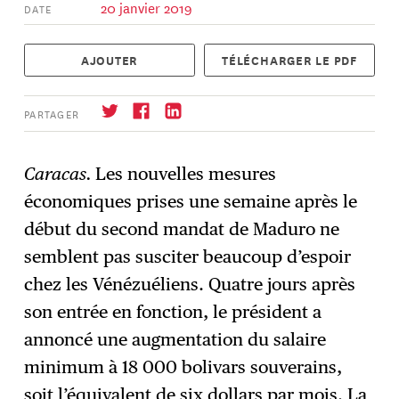
20 janvier 2019
DATE
AJOUTER
TÉLÉCHARGER LE PDF
PARTAGER
Caracas.
Les nouvelles mesures
économiques prises une semaine après le
S'abonner
→
début du second mandat de Maduro ne
semblent pas susciter beaucoup d’espoir
chez les Vénézuéliens. Quatre jours après
son entrée en fonction, le président a
annoncé une augmentation du salaire
minimum à 18 000 bolivars souverains,
soit l’équivalent de six dollars par mois. La