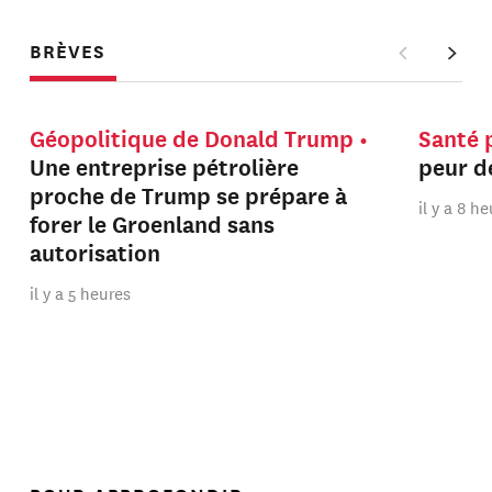
BRÈVES
Géopolitique de Donald Trump
Santé 
Une entreprise pétrolière
peur de
proche de Trump se prépare à
il y a 8 h
forer le Groenland sans
autorisation
il y a 5 heures