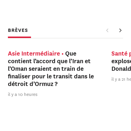
BRÈVES
Asie Intermédiaire
Que
Santé 
contient l’accord que l’Iran et
explos
l’Oman seraient en train de
Donal
finaliser pour le transit dans le
il y a 21 
détroit d’Ormuz ?
il y a 10 heures