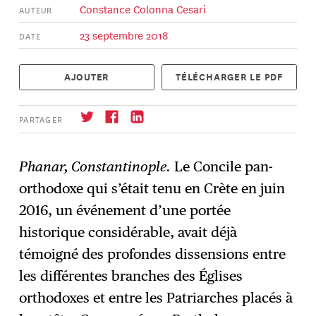
Constance Colonna Cesari
AUTEUR
23 septembre 2018
DATE
AJOUTER
TÉLÉCHARGER LE PDF
PARTAGER
Phanar, Constantinople.
Le Concile pan-
orthodoxe qui s’était tenu en Crète en juin
S'abonner
→
2016, un événement d’une portée
historique considérable, avait déjà
témoigné des profondes dissensions entre
les différentes branches des Églises
orthodoxes et entre les Patriarches placés à