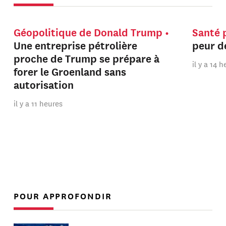
Géopolitique de Donald Trump
Santé 
Une entreprise pétrolière
peur de
proche de Trump se prépare à
il y a 14 
forer le Groenland sans
autorisation
il y a 11 heures
POUR APPROFONDIR