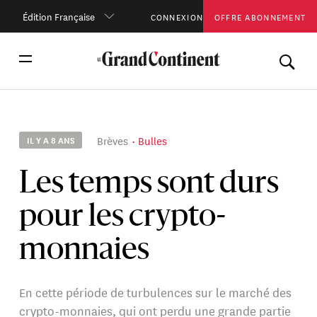
Édition Française
CONNEXION
OFFRE ABONNEMENT
Brèves
Bulles
IL Y A 8 ANS
Les temps sont durs
pour les crypto-
monnaies
En cette période de turbulences sur le marché des
crypto-monnaies, qui ont perdu une grande partie