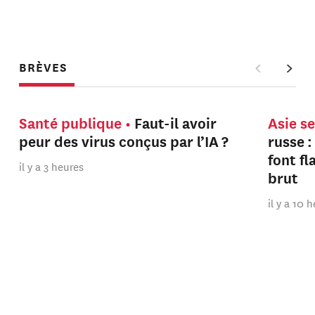
BRÈVES
Santé publique
Faut-il avoir
Asie s
peur des virus conçus par l’IA ?
russe :
font f
il y a 3 heures
brut
il y a 10 