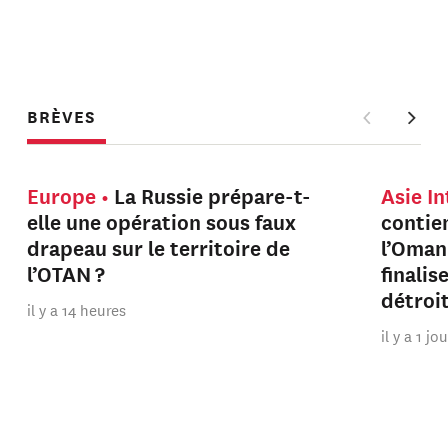
BRÈVES
Europe
La Russie prépare-t-
Asie I
elle une opération sous faux
contien
drapeau sur le territoire de
l’Oman
l’OTAN ?
finalis
détroi
il y a 14 heures
il y a 1 jo