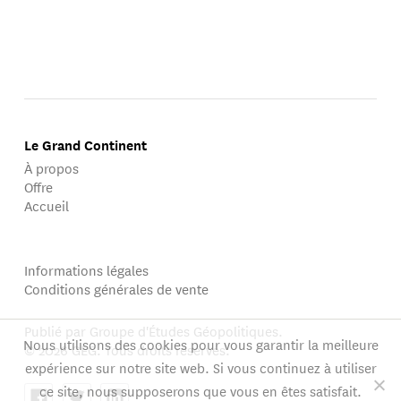
Le Grand Continent
À propos
Offre
Accueil
Informations légales
Conditions générales de vente
Publié par Groupe d'Études Géopolitiques.
Nous utilisons des cookies pour vous garantir la meilleure
© 2026 GEG. Tous droits réservés.
expérience sur notre site web. Si vous continuez à utiliser
ce site, nous supposerons que vous en êtes satisfait.