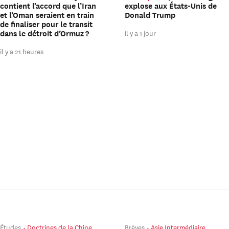
contient l’accord que l’Iran
explose aux États-Unis de
et l’Oman seraient en train
Donald Trump
de finaliser pour le transit
il y a 1 jour
dans le détroit d’Ormuz ?
il y a 21 heures
Études
Doctrines de la Chine de Xi Jinping
Brèves
Asie Intermédiaire