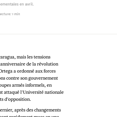
ementales en avril.
ecture: 1 min
aragua, mais les tensions
anniversaire de la révolution
 Ortega a ordonné aux forces
ions contre son gouvernement
roupes armés informels, en
nt attaqué l’Université nationale
ts d’opposition.
dernier, après des changements
se sont rapidement mues en une