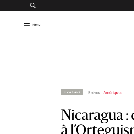
Menu
Brèves
Amériques
IL Y A 8 ANS
Nicaragua :
à l’Ortegui