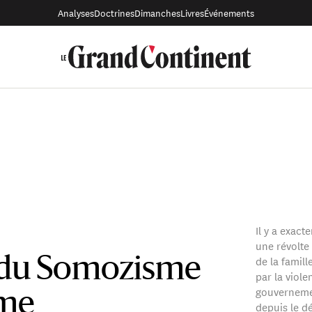
Analyses
Doctrines
Dimanches
Livres
Événements
Il y a exac
une révolte 
de la famill
 du Somozisme
par la viole
gouvernemen
sme
depuis le d