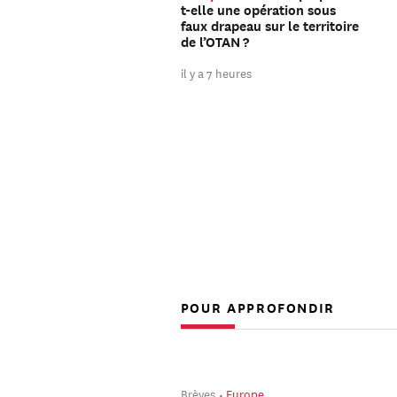
t-elle une opération sous
faux drapeau sur le territoire
de l’OTAN ?
il y a 7 heures
POUR APPROFONDIR
Brèves
Europe