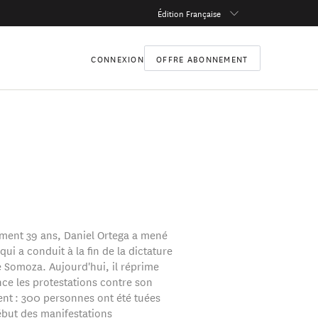
Édition Française
CONNEXION
OFFRE ABONNEMENT
tement 39 ans, Daniel Ortega a mené
qui a conduit à la fin de la dictature
e Somoza. Aujourd'hui, il réprime
nce les protestations contre son
t : 300 personnes ont été tuées
ébut des manifestations