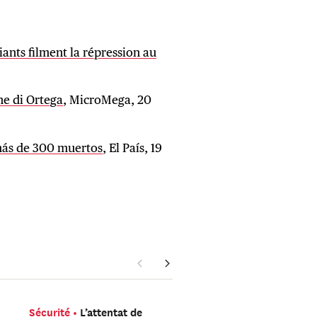
diants filment la répression au
ne di Ortega
, MicroMega, 20
 más de 300 muertos
, El País, 19
Sécurité
L’attentat de
Amériques
Trump peu