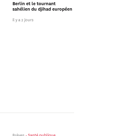
Berlin et le tournant
encore gagner les élect
sahélien du djihad européen
de mi-mandat
il y a 2 jours
il y a 2 jours
Brèves
Santé publique