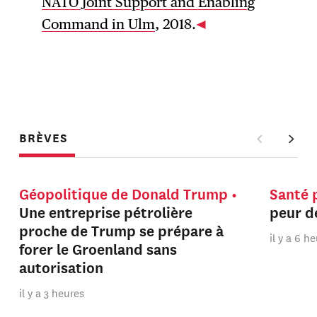
NATO Joint Support and Enabling
Command in Ulm
, 2018.
BRÈVES
Géopolitique de Donald Trump
Santé 
Une entreprise pétrolière
peur de
proche de Trump se prépare à
il y a 6 h
forer le Groenland sans
autorisation
il y a 3 heures