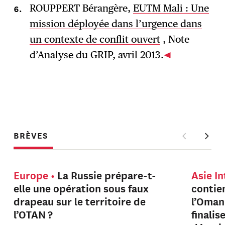
ROUPPERT Bérangère,
EUTM Mali : Une
mission déployée dans l’urgence dans
un contexte de conflit ouvert
, Note
d’Analyse du GRIP, avril 2013.
BRÈVES
Europe
La Russie prépare-t-
Asie I
elle une opération sous faux
contien
drapeau sur le territoire de
l’Oman
l’OTAN ?
finalis