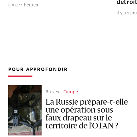
détroi
il y a 11 heures
il y a 1 jo
POUR APPROFONDIR
Brèves
Europe
La Russie prépare-t-elle
une opération sous
faux drapeau sur le
territoire de l’OTAN ?