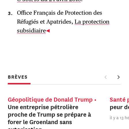
Office Français de Protection des
Réfugiés et Apatrides,
La protection
subsidiaire
BRÈVES
Géopolitique de Donald Trump
Santé 
Une entreprise pétrolière
peur de
proche de Trump se prépare à
il y a 13 
forer le Groenland sans