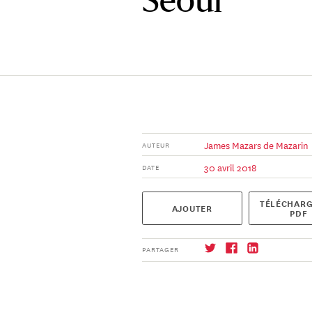
Séoul
James Mazars de Mazarin
AUTEUR
30 avril 2018
DATE
TÉLÉCHARG
AJOUTER
PDF
PARTAGER
S'abonner
→