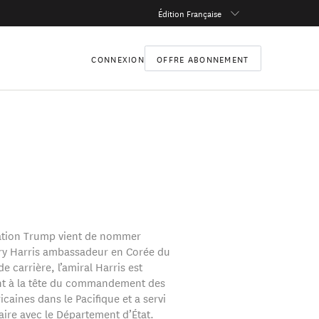
Édition Française
CONNEXION
OFFRE ABONNEMENT
ation Trump vient de nommer
rry Harris ambassadeur en Corée du
e carrière, l’amiral Harris est
nt à la tête du commandement des
caines dans le Pacifique et a servi
aire avec le Département d’État.