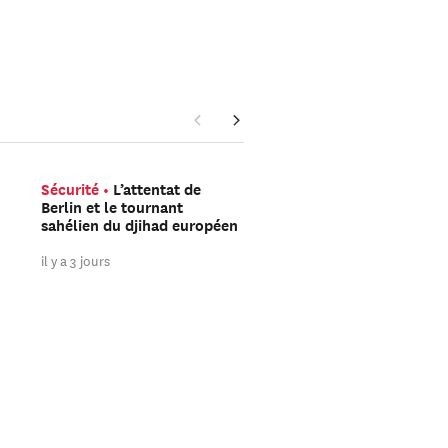
Sécurité
L’attentat de
Amériques
Trump peu
Berlin et le tournant
encore gagner les élect
sahélien du djihad européen
de mi-mandat
il y a 3 jours
il y a 3 jours