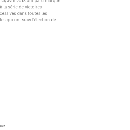
u 24 avril 2018 ont paru marquer
à la série de victoires
essives dans toutes les
es qui ont suivi l’élection de
ques.