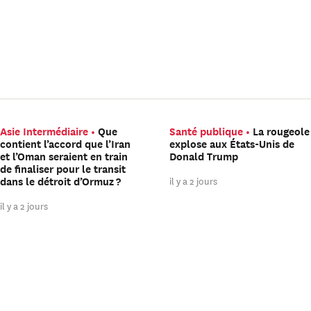
Asie Intermédiaire
Que
Santé publique
La rougeole
contient l’accord que l’Iran
explose aux États-Unis de
et l’Oman seraient en train
Donald Trump
de finaliser pour le transit
il y a 2 jours
dans le détroit d’Ormuz ?
il y a 2 jours