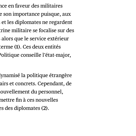
nce en faveur des militaires
te son importance puisque, aux
s et les diplomates ne regardent
ne militaire se focalise sur des
 alors que le service extérieur
 terme
(
1
)
. Ces deux entités
Politique conseille l’état-major,
dynamisé la politique étrangère
lairs et concrets. Cependant, de
ouvellement du personnel,
mettre fin à ces nouvelles
ères des diplomates
(2)
.