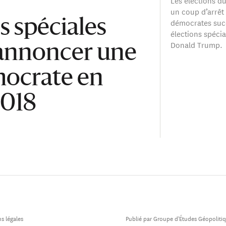
Les élections d
un coup d’arrêt 
démocrates succ
s spéciales
élections spécial
Donald Trump.
 annoncer une
mocrate en
018
s légales
Publié par Groupe d'Études Géopoliti