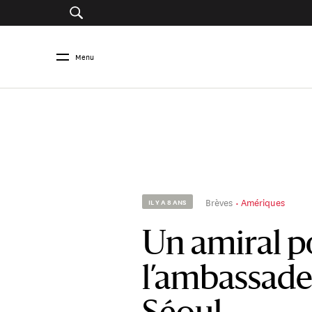
Menu
Brèves
Amériques
IL Y A 8 ANS
Un amiral p
l’ambassade