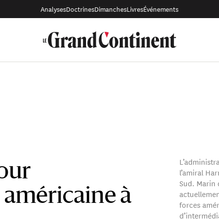
Analyses
Doctrines
Dimanches
Livres
Événements
L’administr
our
l’amiral Ha
Sud. Marin d
 américaine à
actuelleme
forces améri
d’intermédi