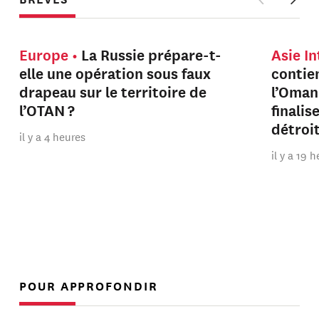
Europe
La Russie prépare-t-
Asie I
elle une opération sous faux
contien
drapeau sur le territoire de
l’Oman
l’OTAN ?
finalis
détroi
il y a 4 heures
il y a 19 
POUR APPROFONDIR