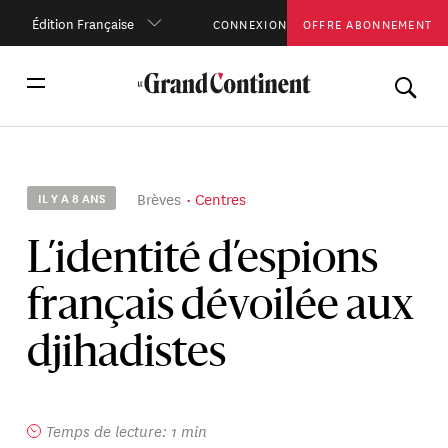
Édition Française
CONNEXION
OFFRE ABONNEMENT
Brèves
Centres
IL Y A 8 ANS
L’identité d’espions
français dévoilée aux
djihadistes
Temps de lecture: 1 min