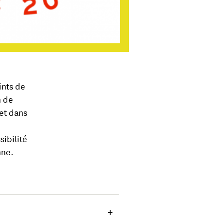
ints de
n de
 et dans
sibilité
nne.