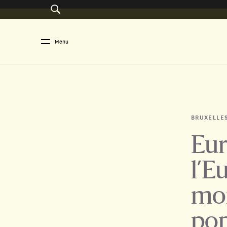
Menu
BRUXELLE
Eur
l’E
mon
pop