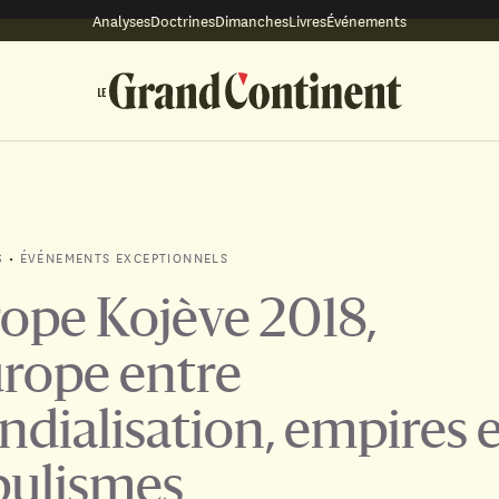
Analyses
Doctrines
Dimanches
Livres
Événements
•
ÉVÉNEMENTS EXCEPTIONNELS
S
ope Kojève 2018,
urope entre
dialisation, empires e
ulismes