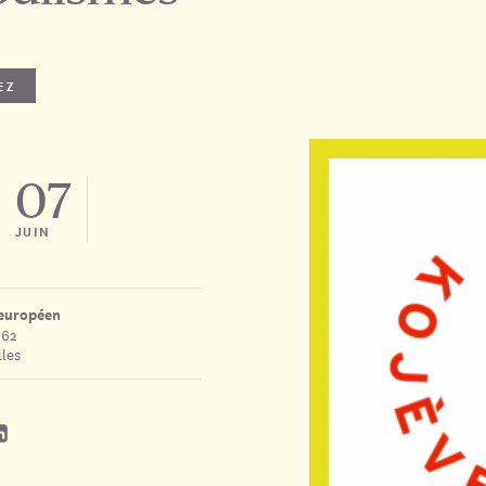
EZ
07
JUIN
européen
 62
les