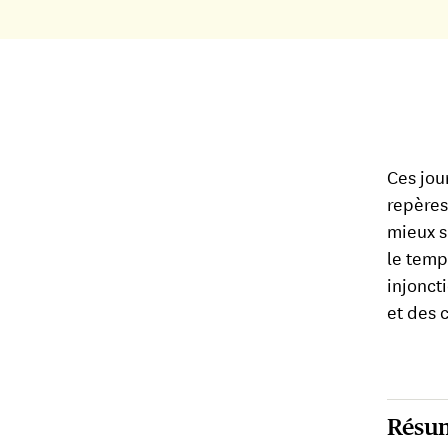
Ces jou
repères 
mieux s
le temp
injoncti
et des 
Résu