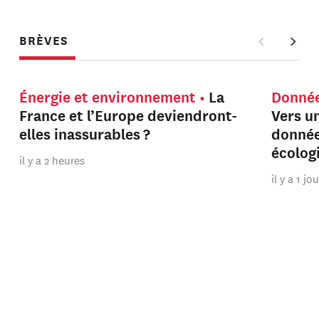
BRÈVES
Énergie et environnement
La
Donnée
France et l’Europe deviendront-
Vers u
elles inassurables ?
donnée
écolog
il y a 2 heures
il y a 1 jo