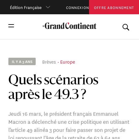
Édition Française
CONNEXION
OFFRE ABONNEMENT
Brèves
Europe
IL Y A 3 ANS
Quels scénarios
après le 49.3 ?
Jeudi 16 mars, le président français Emmanuel
Macron a déclenché une crise politique en utilisant
l’article 49 alinéa 3 pour faire passer son projet de
loi repoussant l'âge de la retraite de 62 à 64 ans.