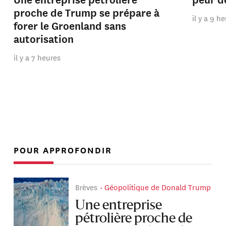
proche de Trump se prépare à
il y a 9 h
forer le Groenland sans
autorisation
il y a 7 heures
POUR APPROFONDIR
Brèves
Géopolitique de Donald Trump
Une entreprise
pétrolière proche de