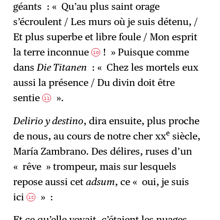
géants : « Qu’au plus saint orage
s’écroulent / Les murs où je suis détenu, /
Et plus superbe et libre foule / Mon esprit
la terre inconnue
! » Puisque comme
10
dans
Die Titanen
: « Chez les mortels eux
aussi la présence / Du divin doit être
sentie
».
11
Delirio y destino
, dira ensuite, plus proche
e
de nous, au cours de notre cher xx
siècle,
María Zambrano. Des délires, ruses d’un
« rêve » trompeur, mais sur lesquels
repose aussi cet
adsum
, ce « oui, je suis
ici
» :
12
Et ce qu’elle voyait, c’étaient les nuages