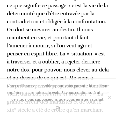
ce que signifie ce passage : c’est la vie de la
déterminité que d’être entravée par la
contradiction et obligée à la confrontation.
On doit se mesurer au destin. Il nous
maintient en vie, et pourtant il faut
l’amener à mourir, si l’on veut agir et
penser en esprit libre. La « situation » est
à traverser et à oublier, à rejeter derrière
notre dos, pour pouvoir nous élever au-delà
et au-dessus de ce qui est. Me vient à
Nous utilisons des cookies pour vous garantir la meilleure
l’esprit une pensée prophétique de Simone
expérience sur notre site web. Si vous continuez à utiliser
Weil, dans
La Pesanteur et la Grâce
: « La
ce site, nous supposerons que vous en êtes satisfait.
grande erreur des marxistes et de tout le
Ok
e
xix
siècle a été de croire qu’en marchant