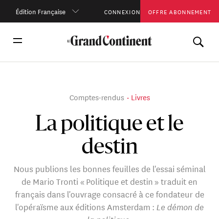
Édition Française
CONNEXION
OFFRE ABONNEMENT
Comptes-rendus
Livres
La politique et le
destin
Nous publions les bonnes feuilles de l'essai séminal
de Mario Tronti « Politique et destin » traduit en
français dans l'ouvrage consacré à ce fondateur de
l'opéraïsme aux éditions Amsterdam :
Le démon de