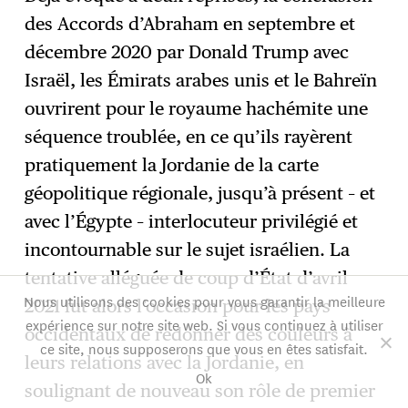
des Accords d’Abraham en septembre et
décembre 2020 par Donald Trump avec
Israël, les Émirats arabes unis et le Bahreïn
ouvrirent pour le royaume hachémite une
séquence troublée, en ce qu’ils rayèrent
pratiquement la Jordanie de la carte
géopolitique régionale, jusqu’à présent – et
avec l’Égypte – interlocuteur privilégié et
incontournable sur le sujet israélien. La
tentative alléguée de coup d’État d’avril
Nous utilisons des cookies pour vous garantir la meilleure
2021 fut alors l’occasion pour les pays
expérience sur notre site web. Si vous continuez à utiliser
occidentaux de redonner des couleurs à
ce site, nous supposerons que vous en êtes satisfait.
leurs relations avec la Jordanie, en
Ok
soulignant de nouveau son rôle de premier