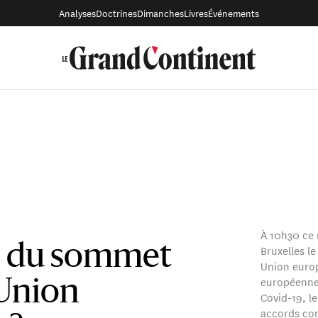
Analyses
Doctrines
Dimanches
Livres
Événements
À 10h30 ce 
Bruxelles l
e du sommet
Union europ
européenne 
-Union
Covid-19, l
accords com