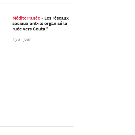
Méditerranée
Les réseaux
La guerre en Ukraine au
sociaux ont-ils organisé la
le jour
Combien de so
ruée vers Ceuta ?
russes combattent vra
en Ukraine ?
il y a 1 jour
il y a 2 jours