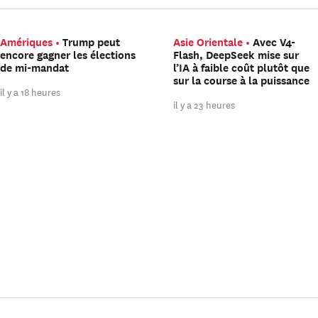
Amériques
Trump peut
Asie Orientale
Avec V4-
encore gagner les élections
Flash, DeepSeek mise sur
de mi-mandat
l’IA à faible coût plutôt que
sur la course à la puissance
il y a 18 heures
il y a 23 heures