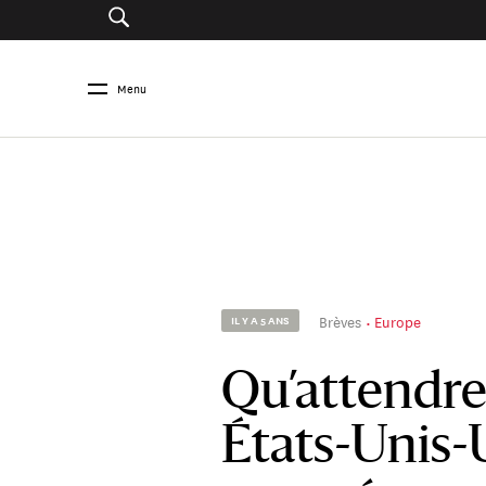
Menu
Brèves
Europe
IL Y A 5 ANS
Qu’attendr
États-Unis