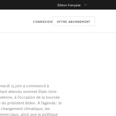
Édition Française
CONNEXION
OFFRE ABONNEMENT
mardi 15 juin a commencé à
e tant attendu sommet États-Unis-
éenne, à l’occasion de la tournée
du président Biden. À l’agenda : le
e changement climatique, les
merciaux, ainsi que la politique