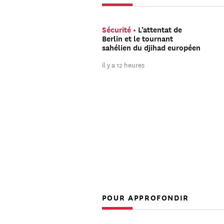
Sécurité
L’attentat de
Berlin et le tournant
sahélien du djihad européen
il y a 12 heures
POUR APPROFONDIR