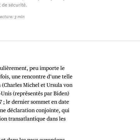
 de sécurité.
ecture: 3 min
gulièrement, peu importe le
fois, une rencontre d’une telle
n (Charles Michel et Ursula von
-Unis (représentés par Biden)
17 ; le dernier sommet en date
une déclaration conjointe, qui
tion transatlantique dans les
s et dans les pays européens