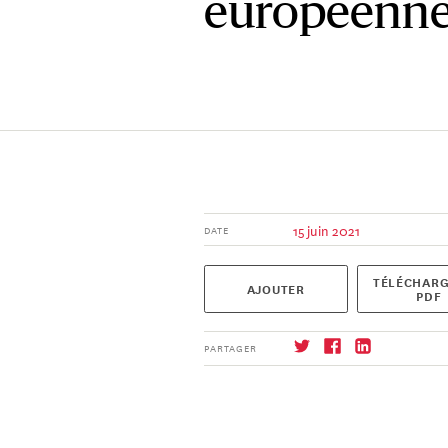
européenne
15 juin 2021
DATE
TÉLÉCHARG
AJOUTER
PDF
PARTAGER
S'abonner
→