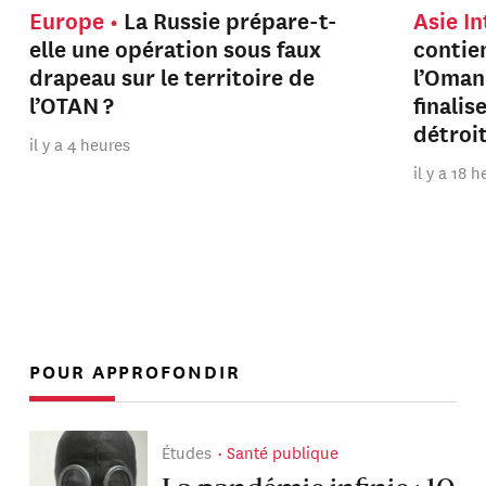
Europe
La Russie prépare-t-
Asie I
elle une opération sous faux
contien
drapeau sur le territoire de
l’Oman
l’OTAN ?
finalis
détroi
il y a 4 heures
il y a 18 
POUR APPROFONDIR
Études
Santé publique