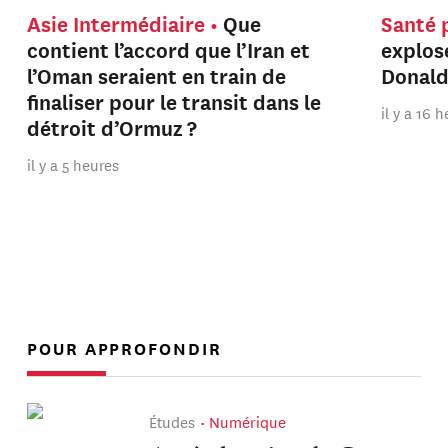
Asie Intermédiaire
Que
Santé 
contient l’accord que l’Iran et
explos
l’Oman seraient en train de
Donal
finaliser pour le transit dans le
il y a 16 
détroit d’Ormuz ?
il y a 5 heures
POUR APPROFONDIR
Études
Numérique