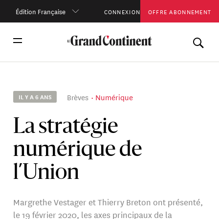
Édition Française
CONNEXION
OFFRE ABONNEMENT
Brèves
Numérique
IL Y A 6 ANS
La stratégie
numérique de
l’Union
Margrethe Vestager et Thierry Breton ont présenté,
le 19 février 2020, les axes principaux de la