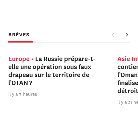
BRÈVES
Europe
La Russie prépare-t-
Asie I
elle une opération sous faux
contien
drapeau sur le territoire de
l’Oman
l’OTAN ?
finalis
détroi
il y a 7 heures
il y a 21 