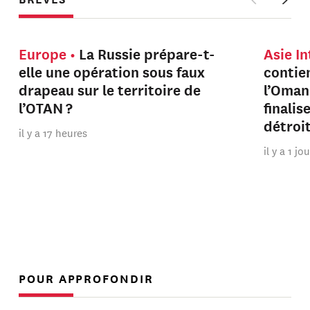
Europe
La Russie prépare-t-
Asie I
elle une opération sous faux
contien
drapeau sur le territoire de
l’Oman
l’OTAN ?
finalis
détroi
il y a 17 heures
il y a 1 jo
POUR APPROFONDIR