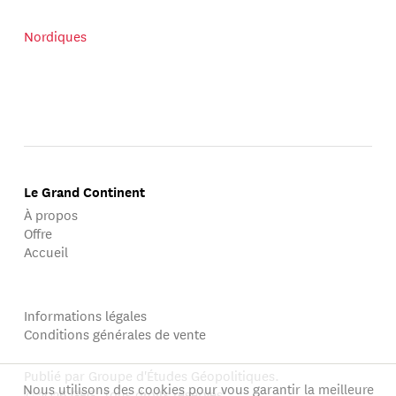
Nordiques
Le Grand Continent
À propos
Offre
Accueil
Informations légales
Conditions générales de vente
Publié par Groupe d'Études Géopolitiques.
Nous utilisons des cookies pour vous garantir la meilleure
© 2026 GEG. Tous droits réservés.