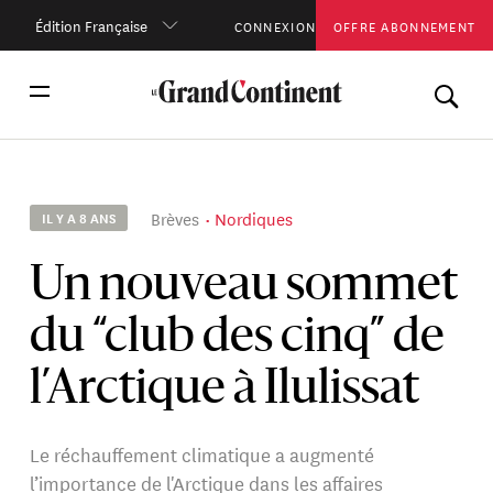
Édition Française
CONNEXION
OFFRE ABONNEMENT
Brèves
Nordiques
IL Y A 8 ANS
Un nouveau sommet
du “club des cinq” de
l’Arctique à Ilulissat
Le réchauffement climatique a augmenté
l’importance de l'Arctique dans les affaires