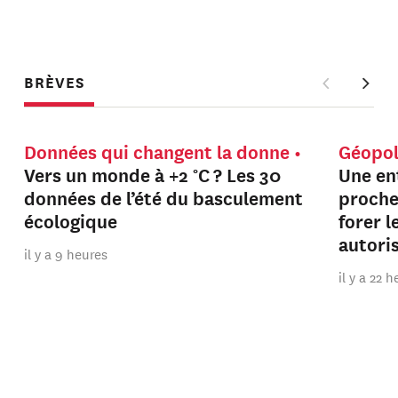
BRÈVES
Données qui changent la donne
Géopol
Vers un monde à +2 °C ? Les 30
Une en
données de l’été du basculement
proche
écologique
forer 
autori
il y a 9 heures
il y a 22 