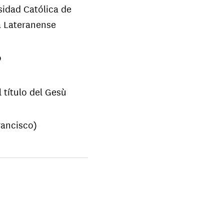
sidad Católica de
a Lateranense
o
 título del Gesù
rancisco)