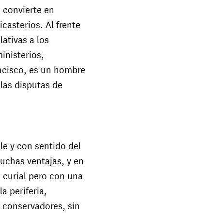
e convierte en
casterios. Al frente
lativas a los
inisterios,
ancisco, es un hombre
las disputas de
le y con sentido del
uchas ventajas, y en
 curial pero con una
a periferia,
 conservadores, sin