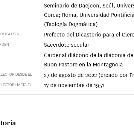
Seminario de Daejeon; Seúl, Univer
N
Corea; Roma, Universidad Pontifici
(Teología Dogmática)
Prefecto del Dicasterio para el Cler
LA IGLESIA
Sacerdote secular
ORDEN
Cardenal diácono de la diaconía del
Buon Pastore en la Montagnola
27 de agosto de 2022 (creado por F
LECTOR DESDE EL
17 de noviembre de 1951
LECTOR HASTA EL
toria