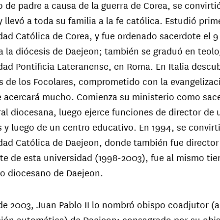
 de padre a causa de la guerra de Corea, se convirtió
 llevó a toda su familia a la fe católica. Estudió prim
dad Católica de Corea, y fue ordenado sacerdote el 9
a la diócesis de Daejeon; también se graduó en teolo
dad Pontificia Lateranense, en Roma. En Italia descu
os de los Focolares, comprometido con la evangelizaci
e acercará mucho. Comienza su ministerio como sace
ral diocesana, luego ejerce funciones de director de 
 y luego de un centro educativo. En 1994, se convirti
dad Católica de Daejeon, donde también fue director 
te de esta universidad (1998-2003), fue al mismo tie
o diocesano de Daejeon.
 de 2003, Juan Pablo II lo nombró obispo coadjutor (a
ión automática) de Daejeon; consagrado por su obi