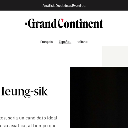
Análisis
Doctrinas
Eventos
Français
Español
Italiano
Heung-sik
os, sería un candidato ideal
lesia asiática, al tiempo que