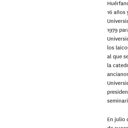
Huérfano
16 años y
Universi
1979 par
Universi
los laic
al que s
la cated
ancianos
Universi
presiden
seminari
En julio
de suces