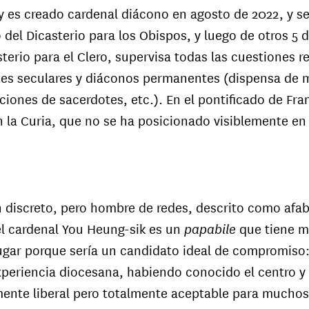
 y es creado cardenal diácono en agosto de 2022, y s
del Dicasterio para los Obispos, y luego de otros 5 di
sterio para el Clero, supervisa todas las cuestiones re
es seculares y diáconos permanentes (dispensa de m
ciones de sacerdotes, etc.). En el pontificado de Fr
 la Curia, que no se ha posicionado visiblemente en 
 discreto, pero hombre de redes, descrito como afab
papabile
l cardenal You Heung-sik es un
que tiene m
ugar porque sería un candidato ideal de compromiso:
xperiencia diocesana, habiendo conocido el centro y l
mente liberal pero totalmente aceptable para muchos
Vincente Bokalic Iglic