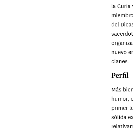
la Curia
miembro 
del Dica
sacerdot
organiza
nuevo en
clanes.
Perfil
Más bien
humor, e
primer l
sólida e
relativa
Cardenal 