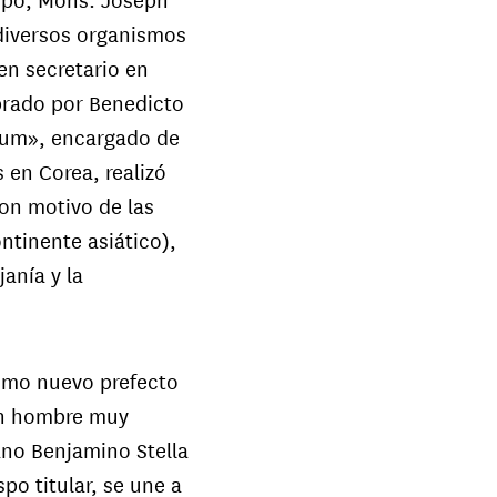
 diversos organismos
en secretario en
mbrado por Benedicto
num», encargado de
 en Corea, realizó
on motivo de las
ntinente asiático),
janía y la
como nuevo prefecto
 un hombre muy
ano Benjamino Stella
po titular, se une a