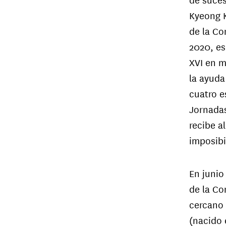
Kyeong K
de la Co
2020, es
XVI en m
la ayuda
cuatro e
Jornadas
recibe a
imposibi
En junio
de la Co
cercano 
(nacido 