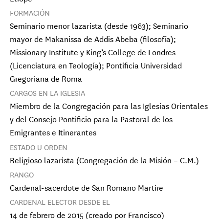
FORMACIÓN
Seminario menor lazarista (desde 1963); Seminario
mayor de Makanissa de Addis Abeba (filosofía);
Missionary Institute y King’s College de Londres
(Licenciatura en Teología); Pontificia Universidad
Gregoriana de Roma
CARGOS EN LA IGLESIA
Miembro de la Congregación para las Iglesias Orientales
y del Consejo Pontificio para la Pastoral de los
Emigrantes e Itinerantes
ESTADO U ORDEN
Religioso lazarista (Congregación de la Misión – C.M.)
Cardenal Vincente Bokalic Iglic
Arzobispo de Santiago del Estero Primado
RANGO
de Argentina
Cardenal-sacerdote de San Romano Martire
CARDENAL ELECTOR DESDE EL
Cardenal Oscar Cantoni
Obispo de Como
14 de febrero de 2015 (creado por Francisco)
Cardenal François-Xavier 
Cardenal 
Card