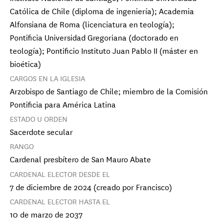
Católica de Chile (diploma de ingeniería); Academia
Alfonsiana de Roma (licenciatura en teología);
Pontificia Universidad Gregoriana (doctorado en
teología); Pontificio Instituto Juan Pablo II (máster en
bioética)
CARGOS EN LA IGLESIA
Arzobispo de Santiago de Chile; miembro de la Comisión
Pontificia para América Latina
ESTADO U ORDEN
Sacerdote secular
Cardenal Vincente Bokalic Iglic
Arzobispo de Santiago del Estero Primado
RANGO
de Argentina
Cardenal presbítero de San Mauro Abate
CARDENAL ELECTOR DESDE EL
Cardenal Oscar Cantoni
Obispo de Como
7 de diciembre de 2024 (creado por Francisco)
Cardenal François-Xavier 
Cardenal 
Card
Obispo de Ajaccio
Obispo de 
Arzob
CARDENAL ELECTOR HASTA EL
Cardenal Arli
Card
Cardenal Stephen Chow Sau-yan
Obispo de Santia
Arzob
Obispo de Hong Kong
10 de marzo de 2037
Cardenal Juan de la Cari
Cardenal 
Card