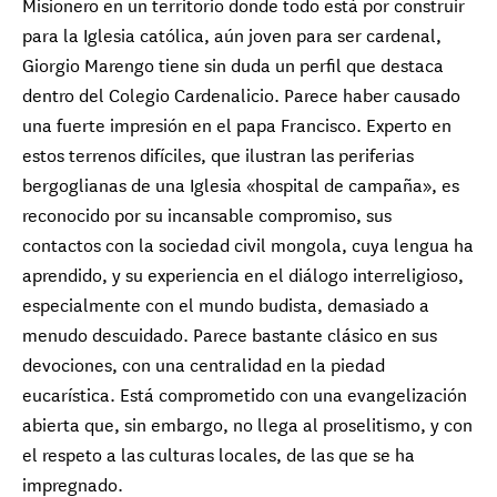
Misionero en un territorio donde todo está por construir
para la Iglesia católica, aún joven para ser cardenal,
Giorgio Marengo tiene sin duda un perfil que destaca
dentro del Colegio Cardenalicio. Parece haber causado
una fuerte impresión en el papa Francisco. Experto en
estos terrenos difíciles, que ilustran las periferias
bergoglianas de una Iglesia «hospital de campaña», es
reconocido por su incansable compromiso, sus
contactos con la sociedad civil mongola, cuya lengua ha
aprendido, y su experiencia en el diálogo interreligioso,
especialmente con el mundo budista, demasiado a
Cardenal Vincente Bokalic Iglic
Arzobispo de Santiago del Estero Primado
menudo descuidado. Parece bastante clásico en sus
de Argentina
devociones, con una centralidad en la piedad
eucarística. Está comprometido con una evangelización
Cardenal Oscar Cantoni
Obispo de Como
abierta que, sin embargo, no llega al proselitismo, y con
Cardenal François-Xavier 
Cardenal 
Card
el respeto a las culturas locales, de las que se ha
Obispo de Ajaccio
Obispo de 
Arzob
Cardenal Arli
Card
Cardenal Stephen Chow Sau-yan
Obispo de Santia
Arzob
Obispo de Hong Kong
impregnado.
Cardenal Juan de la Cari
Cardenal 
Card