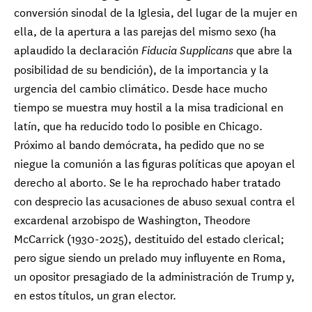
conversión sinodal de la Iglesia, del lugar de la mujer en
ella, de la apertura a las parejas del mismo sexo (ha
aplaudido la declaración
que abre la
Fiducia Supplicans
posibilidad de su bendición), de la importancia y la
urgencia del cambio climático. Desde hace mucho
tiempo se muestra muy hostil a la misa tradicional en
latín, que ha reducido todo lo posible en Chicago.
Próximo al bando demócrata, ha pedido que no se
niegue la comunión a las figuras políticas que apoyan el
derecho al aborto. Se le ha reprochado haber tratado
Cardenal Vincente Bokalic Iglic
Arzobispo de Santiago del Estero Primado
con desprecio las acusaciones de abuso sexual contra el
de Argentina
excardenal arzobispo de Washington, Theodore
McCarrick (1930-2025), destituido del estado clerical;
Cardenal Oscar Cantoni
Obispo de Como
pero sigue siendo un prelado muy influyente en Roma,
Cardenal François-Xavier 
Cardenal 
Card
un opositor presagiado de la administración de Trump y,
Obispo de Ajaccio
Obispo de 
Arzob
Cardenal Arli
Card
Cardenal Stephen Chow Sau-yan
Obispo de Santia
Arzob
Obispo de Hong Kong
en estos títulos, un gran elector.
Cardenal Juan de la Cari
Cardenal 
Card