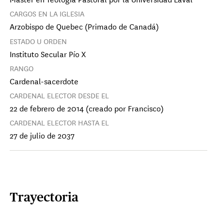
CARGOS EN LA IGLESIA
Arzobispo de Quebec (Primado de Canadá)
ESTADO U ORDEN
Instituto Secular Pío X
RANGO
Cardenal-sacerdote
CARDENAL ELECTOR DESDE EL
22 de febrero de 2014 (creado por Francisco)
CARDENAL ELECTOR HASTA EL
27 de julio de 2037
Cardenal Vincente Bokalic Iglic
Arzobispo de Santiago del Estero Primado
de Argentina
Cardenal Oscar Cantoni
Obispo de Como
Trayectoria
Cardenal François-Xavier 
Cardenal 
Card
Obispo de Ajaccio
Obispo de 
Arzob
Cardenal Arli
Card
Cardenal Stephen Chow Sau-yan