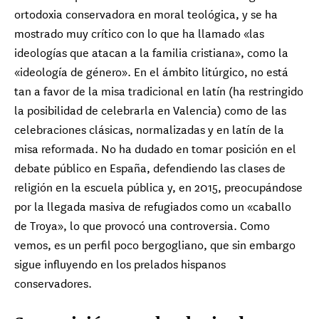
ortodoxia conservadora en moral teológica, y se ha
mostrado muy crítico con lo que ha llamado «las
ideologías que atacan a la familia cristiana», como la
«ideología de género». En el ámbito litúrgico, no está
tan a favor de la misa tradicional en latín (ha restringido
la posibilidad de celebrarla en Valencia) como de las
celebraciones clásicas, normalizadas y en latín de la
misa reformada. No ha dudado en tomar posición en el
debate público en España, defendiendo las clases de
Cardenal Vincente Bokalic Iglic
Arzobispo de Santiago del Estero Primado
religión en la escuela pública y, en 2015, preocupándose
de Argentina
por la llegada masiva de refugiados como un «caballo
de Troya», lo que provocó una controversia. Como
Cardenal Oscar Cantoni
Obispo de Como
vemos, es un perfil poco bergogliano, que sin embargo
Cardenal François-Xavier 
Cardenal 
Card
sigue influyendo en los prelados hispanos
Obispo de Ajaccio
Obispo de 
Arzob
Cardenal Arli
Card
Cardenal Stephen Chow Sau-yan
Obispo de Santia
Arzob
Obispo de Hong Kong
conservadores.
Cardenal Juan de la Cari
Cardenal 
Card
Arzobispo emérito de La Haba
Primado de l
Arzob
Cardenal Franc
Card
Cardenal Pablo Virgilio David
×
×
×
Arzobispo emérit
malankara
Arzob
Obispo de Caloocan