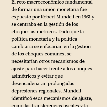
El reto macroeconómico fundamental
y Europa, Mario Draghi nos
de formar una unión monetaria fue
recuerde a todos sus
expuesto por Robert Mundell en 1961 y
profundas raíces intelectuales
se centraba en la gestión de los
en el consenso neoliberal que
choques asimétricos. Dado que la
se desarrolló en Estados
política monetaria y la política
Unidos a finales de los años
cambiaria se enfocarían en la gestión
setenta.
de los choques comunes, se
necesitarían otros mecanismos de
ajuste para hacer frente a los choques
asimétricos y evitar que
desencadenaran prolongadas
depresiones regionales. Mundell
identificó esos mecanismos de ajuste,
como las transferencias fiscales y la