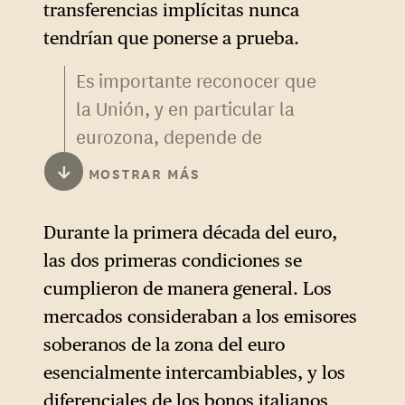
transferencias implícitas nunca
tendrían que ponerse a prueba.
Es importante reconocer que
la Unión, y en particular la
eurozona, depende de
transferencias ocultas y/o
↓
MOSTRAR MÁS
implícitas. Esto plantea la
cuestión fundamental de la
Durante la primera década del euro,
viabilidad económica del
las dos primeras condiciones se
proyecto sin estas
cumplieron de manera general. Los
transferencias, sobre lo que
mercados consideraban a los emisores
Draghi es muy explícito, pero
soberanos de la zona del euro
también plantea la cuestión
esencialmente intercambiables, y los
de la viabilidad política de
diferenciales de los bonos italianos