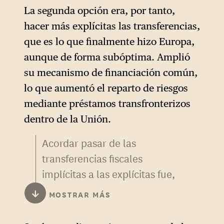
forma del TECG) a cambio de
La segunda opción era, por tanto,
una ronda de expansión de la
hacer más explícitas las transferencias,
política monetaria en forma
que es lo que finalmente hizo Europa,
de operaciones de
aunque de forma subóptima. Amplió
refinanciación a largo plazo.
su mecanismo de financiación común,
Mario Draghi puede quejarse
lo que aumentó el reparto de riesgos
del papel de la política fiscal
mediante préstamos transfronterizos
en el agravamiento de la crisis
dentro de la Unión.
del euro, pero podría haber
Acordar pasar de las
reconocido algunos errores
transferencias fiscales
políticos personales e
implícitas a las explícitas fue,
institucionales en este
de hecho, un elemento
contexto.
↓
MOSTRAR MÁS
importante de los esfuerzos
liderados por el FMI y el