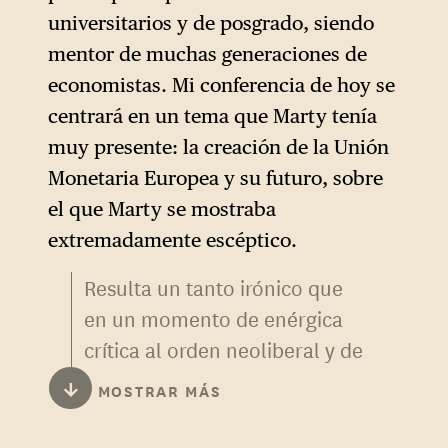
universitarios y de posgrado, siendo
mentor de muchas generaciones de
economistas. Mi conferencia de hoy se
centrará en un tema que Marty tenía
muy presente: la creación de la Unión
Monetaria Europea y su futuro, sobre
el que Marty se mostraba
extremadamente escéptico.
Resulta un tanto irónico que
en un momento de enérgica
crítica al orden neoliberal y de
celebración de profundos
↓
MOSTRAR MÁS
cambios en el consenso
económico en Estados Unidos