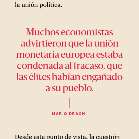
mayoría de los
la unión política.
estadounidenses, la unión
económica y monetaria
europea parece una oscura
Muchos economistas
empresa financiera sin interés
advirtieron que la unión
para Estados Unidos. Esta
monetaria europea estaba
percepción dista mucho de
condenada al fracaso, que
ser correcta. Si la UEM sigue
adelante, como parece cada
las élites habían engañado
vez más probable, cambiará
a su pueblo.
el carácter político de Europa
de un modo que podría
MARIO DRAGHI
desembocar en un conflicto
en Europa y en un
enfrentamiento con Estados
Desde este punto de vista, la cuestión