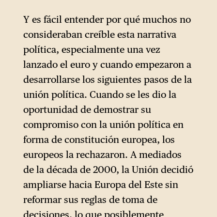
alejado del de Mundell y
Y es fácil entender por qué muchos no
centrado en la política de
consideraban creíble esta narrativa
competencia y el mercado
política, especialmente una vez
único. Draghi reconoció
lanzado el euro y cuando empezaron a
implícitamente que el euro no
desarrollarse los siguientes pasos de la
era ni sería una zona
unión política. Cuando se les dio la
monetaria óptima durante
oportunidad de demostrar su
mucho tiempo, pero que el
compromiso con la unión política en
funcionamiento del mercado
forma de constitución europea, los
único requería una moneda
europeos la rechazaron. A mediados
común y el fin de las posibles
de la década de 2000, la Unión decidió
devaluaciones competitivas.
ampliarse hacia Europa del Este sin
Esto, a su vez, fomentaría la
reformar sus reglas de toma de
convergencia endógena.
decisiones, lo que posiblemente