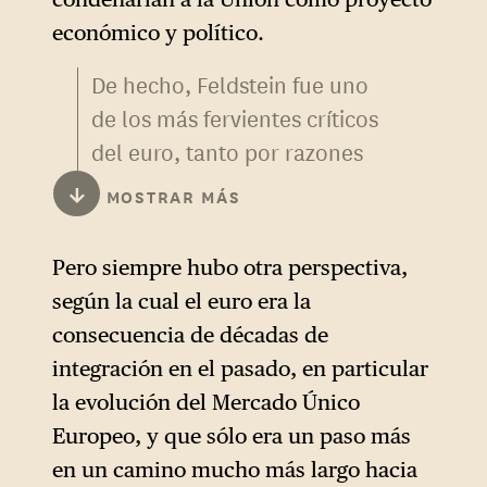
económico y político.
De hecho, Feldstein fue uno
de los más fervientes críticos
del euro, tanto por razones
económicas como porque lo
↓
MOSTRAR MÁS
veía claramente como un
proyecto político destinado a
Pero siempre hubo otra perspectiva,
desafiar el dominio de
según la cual el euro era la
Estados Unidos y del dólar.
consecuencia de décadas de
Era un auténtico escepticismo
integración en el pasado, en particular
económico alimentado por un
la evolución del Mercado Único
duro realismo político
Europeo, y que sólo era un paso más
internacional: «Para la
en un camino mucho más largo hacia