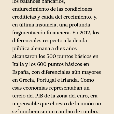
los balances bancarios,
justificado un análisis más
endurecimiento de las condiciones
franco del papel
crediticias y caída del crecimiento, y,
desempeñado por la política
en última instancia, una profunda
monetaria en la expansión de
fragmentación financiera. En 2012, los
las dudas fiscales en los
diferenciales respecto a la deuda
mercados financieros. Sobre
pública alemana a diez años
todo porque esto no se limitó
alcanzaron los 500 puntos básicos en
a las acciones en Italia, sino
Italia y los 600 puntos básicos en
que también estuvo en el
España, con diferenciales aún mayores
centro del acuerdo de Draghi
en Grecia, Portugal e Irlanda. Como
cuando asumió la dirección
esas economías representaban un
del BCE en otoño de 2011,
tercio del PIB de la zona del euro, era
cuando exigió un nuevo pacto
impensable que el resto de la unión no
fiscal (que finalmente tomó la
se hundiera sin un cambio de rumbo.