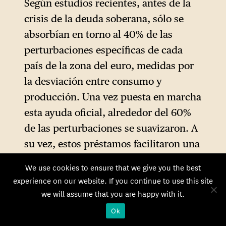
Según estudios recientes, antes de la
MEDE. En realidad, estas
crisis de la deuda soberana, sólo se
transferencias resultaron
absorbían en torno al 40% de las
insuficientes hasta que fueron
perturbaciones específicas de cada
compensadas por
país de la zona del euro, medidas por
transferencias aún más
la desviación entre consumo y
implícitas en forma de las
producción. Una vez puesta en marcha
Operaciones Monetarias sobre
esta ayuda oficial, alrededor del 60%
Valores (MTS) del BCE y,
de las perturbaciones se suavizaron. A
finalmente, la relajación
su vez, estos préstamos facilitaron una
cuantitativa. Las
forma de transferencias fiscales, ya
transferencias implícitas
We use cookies to ensure that we give you the best
que los acreedores públicos
experience on our website. If you continue to use this site
nunca se han abandonado y,
prorrogaron sus préstamos décadas en
we will assume that you are happy with it.
de hecho, siguen siendo la
el futuro a tasas de interés fijas muy
Ok
forma dominante de
bajas, lo que con el tiempo daría lugar