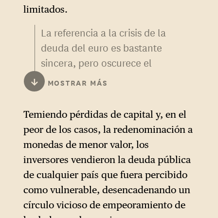
limitados.
La referencia a la crisis de la
deuda del euro es bastante
sincera, pero oscurece el
papel que el propio Draghi
↓
MOSTRAR MÁS
desempeñó en esta dinámica.
A menudo se olvida, pero el
Temiendo pérdidas de capital y, en el
Gobernador Draghi, al frente
peor de los casos, la redenominación a
de la Banca d’Italia, firmó
monedas de menor valor, los
junto con el Presidente Trichet
inversores vendieron la deuda pública
una carta dirigida al Primer
de cualquier país que fuera percibido
Ministro Berlusconi en la que
como vulnerable, desencadenando un
se pedía la consolidación
círculo vicioso de empeoramiento de
fiscal. Aquí habría estado