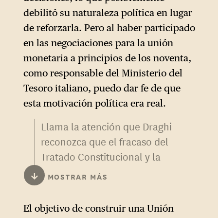
Intelectualmente era un poco
debilitó su naturaleza política en lugar
complicado, sobre todo para
de reforzarla. Pero al haber participado
una moneda común que no
en las negociaciones para la unión
abarcaría todo el mercado
monetaria a principios de los noventa,
común, pero funcionó
.
2
como responsable del Ministerio del
Tesoro italiano, puedo dar fe de que
esta motivación política era real.
Llama la atención que Draghi
reconozca que el fracaso del
Tratado Constitucional y la
profundización de Europa
↓
MOSTRAR MÁS
combinada con la ampliación
han contribuido al
El objetivo de construir una Unión
debilitamiento de Europa.