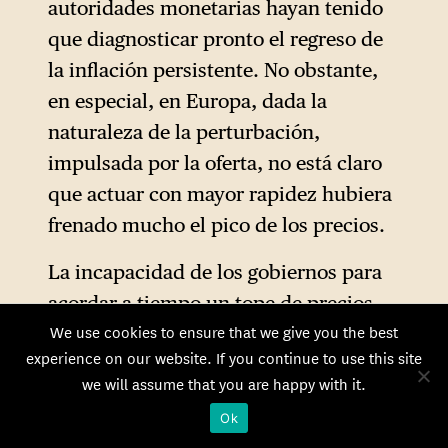
autoridades monetarias hayan tenido
que diagnosticar pronto el regreso de
la inflación persistente. No obstante,
en especial, en Europa, dada la
naturaleza de la perturbación,
impulsada por la oferta, no está claro
que actuar con mayor rapidez hubiera
frenado mucho el pico de los precios.
La incapacidad de los gobiernos para
acordar a tiempo un tope de precios
We use cookies to ensure that we give you the best
para el gas natural dificultó mucho la
experience on our website. If you continue to use this site
labor del Banco Central Europeo.
we will assume that you are happy with it.
En cualquier caso, cuando los bancos
Ok
centrales intervinieron, mostraron un