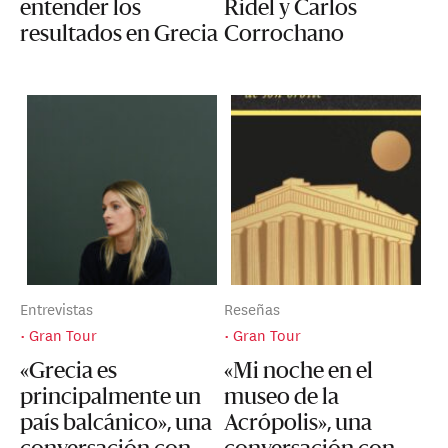
entender los
Ridel y Carlos
resultados en Grecia
Corrochano
Entrevistas
Reseñas
Gran Tour
Gran Tour
«Grecia es
«Mi noche en el
principalmente un
museo de la
país balcánico», una
Acrópolis», una