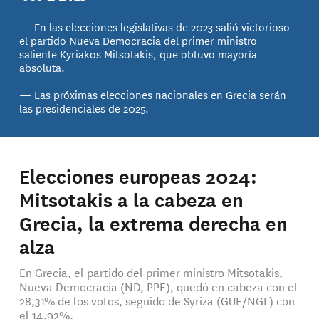
— En las elecciones legislativas de 2023 salió victorioso
el partido Nueva Democracia del primer ministro
saliente Kyriakos Mitsotakis, que obtuvo mayoría
absoluta.
— Las próximas elecciones nacionales en Grecia serán
las presidenciales de 2025.
Elecciones europeas 2024:
Mitsotakis a la cabeza en
Grecia, la extrema derecha en
alza
En Grecia, el partido del primer ministro Mitsotakis,
Nueva Democracia (ND, PPE), quedó en cabeza con el
28,31% de los votos, seguido de Syriza (GUE/NGL) con
el 14,92%.