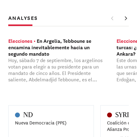
ANALYSES
Elecciones
En Argelia, Tebboune se
Eleccion
encamina inevitablemente hacia un
turcas: 
segundo mandato
Ankara?
Hoy, sábado 7 de septiembre, los argelinos
Este dom
votan para elegir a su presidente para un
las urna
mandato de cinco años. El Presidente
que serán
saliente, Abdelmadjid Tebboune, es el
Erdoğan, 
claro favorito para ganar las elecciones,
presidenc
tras haber bloqueado la aparición de
ciudades
cualquier oposición real durante su primer
contexto 
mandato y haber cerrado en gran medida
Este dom
la campaña. Hoy, sábado 7 de septiembre,
las urna
ND
SYRIZ
los argelinos votan para elegir a su
que serán
Nueva Democracia (PPE)
Coalición de l
presidente para un mandato de cinco años.
Erdoğan, 
Alianza Progr
El Presidente saliente, Abdelmadjid
presidenc
Tebboune, es el claro favorito para ganar
ciudades