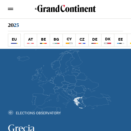
DK
CY
EU
AT
BE
BG
CZ
DE
EE
‎ ELECTIONS OBSERVATORY
Grecia